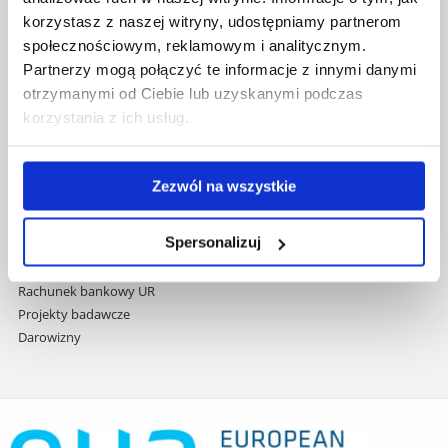
przejdź
Wydawnictwo
korzystasz z naszej witryny, udostępniamy partnerom
do
Covid info
społecznościowym, reklamowym i analitycznym.
treści
Studia podyplomowe
Partnerzy mogą połączyć te informacje z innymi danymi
Praca na UR
otrzymanymi od Ciebie lub uzyskanymi podczas
Zamówienia publiczne
korzystania z ich usług.
Fundusze strukturalne
Projekty współfinansowane przez UE
Projekty realizowane z KPO
Zezwól na wszystkie
Wynajem sal
Domy studenta
Spersonalizuj
Dane kontaktowe
Deklaracja dostępności cyfrowej
Rachunek bankowy UR
Projekty badawcze
Darowizny