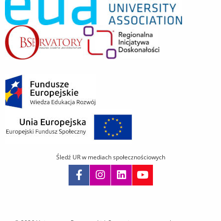
Śledź UR w mediach społecznościowych
Pomiń
nawigację
i