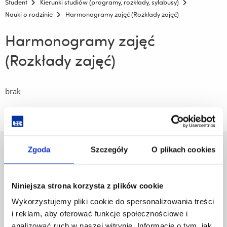
Student
Kierunki studiów (programy, rozkłady, sylabusy)
Nauki o rodzinie
Harmonogramy zajęć (Rozkłady zajęć)
Harmonogramy zajęć
(Rozkłady zajęć)
brak
Zgoda
Szczegóły
O plikach cookies
Uniwersytet Rzeszowski
Al. Tadeusza Rejtana 16C
35-959 Rzeszów
Niniejsza strona korzysta z plików cookie
Pomiń
Polityka prywatności
Wykorzystujemy pliki cookie do spersonalizowania treści
nawigację
Mapa serwisu
i reklam, aby oferować funkcje społecznościowe i
i
Biblioteka
analizować ruch w naszej witrynie. Informacje o tym, jak