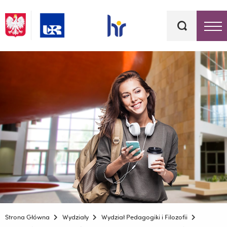
Słowa
kluczowe
Menu - górna belka
Strona Główna
Wydziały
Wydział Pedagogiki i Filozofii