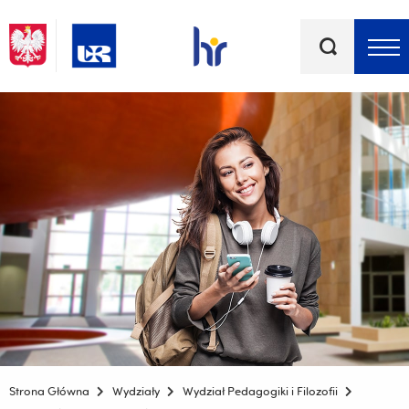
Słowa
kluczowe
Menu - górna belka
Strona Główna
Wydziały
Wydział Pedagogiki i Filozofii