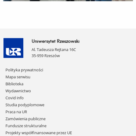
Uniwersytet Rzeszowski
Al. Tadeusza Rejtana 16C
35-959 Rzeszów
Pomiń
Polityka prywatności
nawigację
Mapa serwisu
i
Biblioteka
przejdź
Wydawnictwo
do
Covid info
treści
Studia podyplomowe
Praca na UR
Zamówienia publiczne
Fundusze strukturalne
Projekty współfinansowane przez UE