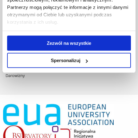
Zamówienia publiczne
Partnerzy mogą połączyć te informacje z innymi danymi
Fundusze strukturalne
otrzymanymi od Ciebie lub uzyskanymi podczas
Projekty współfinansowane przez UE
korzystania z ich usług.
Projekty realizowane z KPO
Wynajem sal
Domy studenta
Zezwól na wszystkie
Dane kontaktowe
Deklaracja dostępności cyfrowej
Spersonalizuj
Rachunek bankowy UR
Projekty badawcze
Darowizny