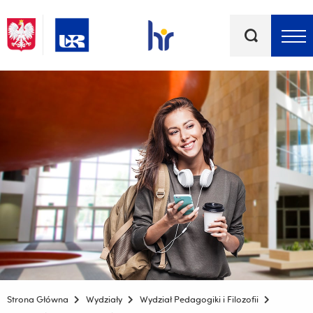
Słowa
kluczowe
Menu - górna belka
Strona Główna
Wydziały
Wydział Pedagogiki i Filozofii