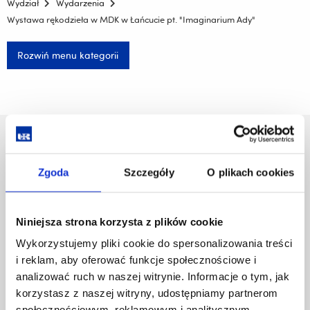
Wydział
Wydarzenia
Wystawa rękodzieła w MDK w Łańcucie pt. "Imaginarium Ady"
Rozwiń menu kategorii
Uniwersytet Rzeszowski
Al. Tadeusza Rejtana 16C
Zgoda
Szczegóły
O plikach cookies
35-959 Rzeszów
Pomiń
Polityka prywatności
Niniejsza strona korzysta z plików cookie
nawigację
Mapa serwisu
i
Biblioteka
Wykorzystujemy pliki cookie do spersonalizowania treści
przejdź
Wydawnictwo
i reklam, aby oferować funkcje społecznościowe i
do
Covid info
analizować ruch w naszej witrynie. Informacje o tym, jak
treści
Studia podyplomowe
korzystasz z naszej witryny, udostępniamy partnerom
Praca na UR
społecznościowym, reklamowym i analitycznym.