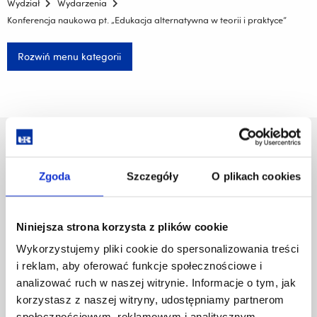
Wydział
Wydarzenia
Konferencja naukowa pt. „Edukacja alternatywna w teorii i praktyce”
Rozwiń menu kategorii
Uniwersytet Rzeszowski
Al. Tadeusza Rejtana 16C
Zgoda
Szczegóły
O plikach cookies
35-959 Rzeszów
Pomiń
Polityka prywatności
Niniejsza strona korzysta z plików cookie
nawigację
Mapa serwisu
i
Biblioteka
Wykorzystujemy pliki cookie do spersonalizowania treści
przejdź
Wydawnictwo
i reklam, aby oferować funkcje społecznościowe i
do
Covid info
analizować ruch w naszej witrynie. Informacje o tym, jak
treści
Studia podyplomowe
korzystasz z naszej witryny, udostępniamy partnerom
Praca na UR
społecznościowym, reklamowym i analitycznym.