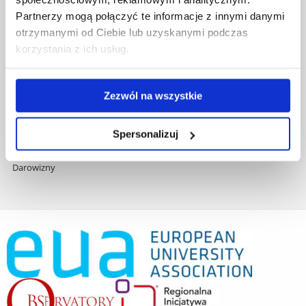
Zamówienia publiczne
Partnerzy mogą połączyć te informacje z innymi danymi
Fundusze strukturalne
otrzymanymi od Ciebie lub uzyskanymi podczas
Projekty współfinansowane przez UE
korzystania z ich usług.
Projekty realizowane z KPO
Wynajem sal
Domy studenta
Zezwól na wszystkie
Dane kontaktowe
Deklaracja dostępności cyfrowej
Spersonalizuj
Rachunek bankowy UR
Projekty badawcze
Darowizny