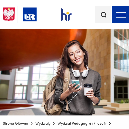
Słowa
kluczowe
Menu - górna belka
Strona Główna
Wydziały
Wydział Pedagogiki i Filozofii