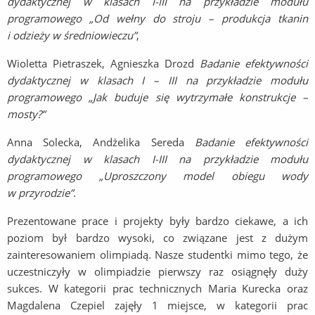
dydaktycznej w klasach I-III na przykładzie modułu
programowego „Od wełny do stroju – produkcja tkanin
i odzieży w średniowieczu”
,
Wioletta Pietraszek, Agnieszka Drozd
Badanie efektywności
dydaktycznej w klasach I – III na przykładzie modułu
programowego „Jak buduje się wytrzymałe konstrukcje –
mosty?”
Anna Solecka, Andżelika Sereda
Badanie efektywności
dydaktycznej w klasach I-III na przykładzie modułu
programowego „Uproszczony model obiegu wody
w przyrodzie”
.
Prezentowane prace i projekty były bardzo ciekawe, a ich
poziom był bardzo wysoki, co związane jest z dużym
zainteresowaniem olimpiadą. Nasze studentki mimo tego, że
uczestniczyły w olimpiadzie pierwszy raz osiągnęły duży
sukces. W kategorii prac technicznych Maria Kurecka oraz
Magdalena Czepiel zajęły 1 miejsce, w kategorii prac