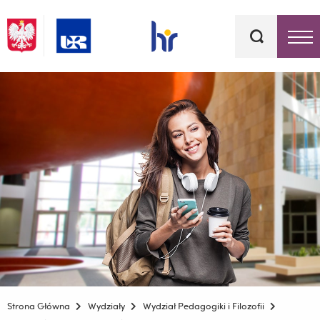
Słowa
kluczowe
Menu - górna belka
Strona Główna
Wydziały
Wydział Pedagogiki i Filozofii