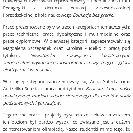
Uniwersytet Rzeszowski reprezentowały studentki z Instututu
Pedagogiki z kierunku edukacji wczesnoszkolnej
i przedszkolnej z koła naukowego
Edukacja bez granic
.
Prace prezentowane były w trzech kategoriach tematycznych:
prace techniczne, prace dydaktyczne i multimedialne oraz
prace dyplomowe. W pierwszej kategorii zaprezentowały się
Magdalena Szczepanek oraz Karolina Pudełko z pracą pod
tytułem:
Nowatorskie rozwiązania konstrukcyjne
samodzielnie wykonanego instrumentu muzycznego – gitara
elektryczna i wzmacniacz
.
W drugiej kategorii zaprezentowały się Anna Solecka oraz
Andżelika Sereda z pracą pod tytułem:
Badanie skuteczności
dydaktycznej modelu układu słonecznego dla uczniów szkół
podstawowych i gimnazjów
.
Tegoroczne prace i projekty były bardzo ciekawe a zarazem
ich poziom był bardzo wysoki co związane jest z dużym
zainteresowaniem olimpiadą. Nasze studentki mimo tego, że