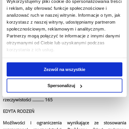
Wykorzystujemy pliki cookie do spersonalizowania treści
wczesnoszkolnej i przedszkolnej z wykorzystaniem
i reklam, aby oferować funkcje społecznościowe i
interaktywnej książeczki matematycznej .......... 140
analizować ruch w naszej witrynie. Informacje o tym, jak
CZĘŚĆ TRZECIA
korzystasz z naszej witryny, udostępniamy partnerom
społecznościowym, reklamowym i analitycznym.
MOŻLIWOŚCI I OGRANICZENIA WYNIKAJĄCE ZE STOSOWANIA
Partnerzy mogą połączyć te informacje z innymi danymi
ROZSZERZONEJ RZECZYWISTOŚCI .......... 149
otrzymanymi od Ciebie lub uzyskanymi podczas
korzystania z ich usług.
WERONIKA PYCHOWSKA
Możliwości, jakie daje rozszerzona rzeczywistość dla uczniów
Zezwól na wszystkie
szkół podstawowych w edukacji przyrodniczej .......... 151
MAGDALENA BEDNARSKA
Spersonalizuj
Ograniczenia związane z zastosowaniem rozszerzonej
rzeczywistości .......... 165
EDYTA RODZEŃ
Możliwości i ograniczenia wynikające ze stosowania