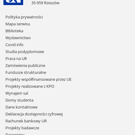
35-959 Rzeszów
Pomiń
Polityka prywatności
nawigację
Mapa serwisu
i
Biblioteka
przejdź
Wydawnictwo
do
Covid info
treści
Studia podyplomowe
Praca na UR
Zamówienia publiczne
Fundusze strukturalne
Projekty współfinansowane przez UE
Projekty realizowane z KPO
Wynajem sal
Domy studenta
Dane kontaktowe
Deklaracja dostępności cyfrowej
Rachunek bankowy UR
Projekty badawcze
Darowizny