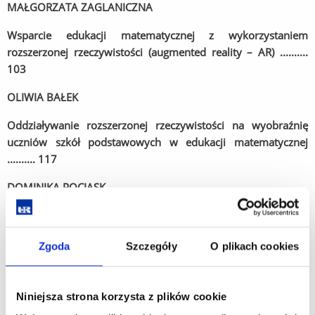
MAŁGORZATA ZAGLANICZNA
Wsparcie edukacji matematycznej z wykorzystaniem
rozszerzonej rzeczywistości (augmented reality – AR) ..........
103
OLIWIA BAŁEK
Oddziaływanie rozszerzonej rzeczywistości na wyobraźnię
uczniów szkół podstawowych w edukacji matematycznej
.......... 117
DOMINIKA POCIASK
Technologia rozszerzonej rzeczywistości szansą czy
zagrożeniem dla nauczania edukacji matematycznej ..........
Zgoda
Szczegóły
O plikach cookies
127
KAMILA KOPERSYŃSKA
Niniejsza strona korzysta z plików cookie
Rozszerzona rzeczywistość a kształcenie w edukacji