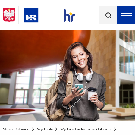
Słowa
kluczowe
Menu - górna belka
Strona Główna
Wydziały
Wydział Pedagogiki i Filozofii