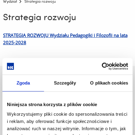
Wydział
Strategia rozwoju
Strategia rozwoju
STRATEGIA ROZWOJU Wydziału Pedagogiki i Filozofii na lata
2025-2028
Uniwersytet Rzeszowski
Zgoda
Szczegóły
O plikach cookies
Al. Tadeusza Rejtana 16C
35-959 Rzeszów
Niniejsza strona korzysta z plików cookie
Pomiń
Polityka prywatności
nawigację
Mapa serwisu
Wykorzystujemy pliki cookie do spersonalizowania treści
i
Biblioteka
i reklam, aby oferować funkcje społecznościowe i
przejdź
Wydawnictwo
analizować ruch w naszej witrynie. Informacje o tym, jak
do
Covid info