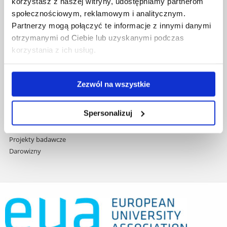
korzystasz z naszej witryny, udostępniamy partnerom
treści
Studia podyplomowe
społecznościowym, reklamowym i analitycznym.
Praca na UR
Partnerzy mogą połączyć te informacje z innymi danymi
Zamówienia publiczne
otrzymanymi od Ciebie lub uzyskanymi podczas
Fundusze strukturalne
korzystania z ich usług.
Projekty współfinansowane przez UE
Projekty realizowane z KPO
Wynajem sal
Zezwól na wszystkie
Domy studenta
Dane kontaktowe
Spersonalizuj
Deklaracja dostępności cyfrowej
Rachunek bankowy UR
Projekty badawcze
Darowizny