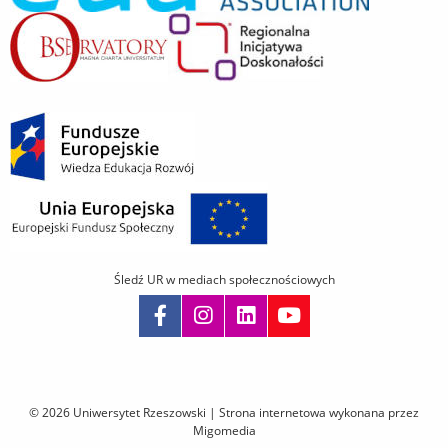
Śledź UR w mediach społecznościowych
Pomiń
nawigację
i
© 2026 Uniwersytet Rzeszowski |
Strona internetowa wykonana przez
przejdź
Migomedia
do