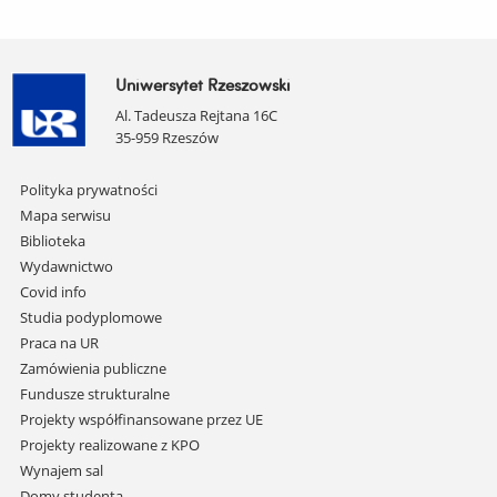
Uniwersytet Rzeszowski
Al. Tadeusza Rejtana 16C
35-959 Rzeszów
Pomiń
Polityka prywatności
nawigację
Mapa serwisu
i
Biblioteka
przejdź
Wydawnictwo
do
Covid info
treści
Studia podyplomowe
Praca na UR
Zamówienia publiczne
Fundusze strukturalne
Projekty współfinansowane przez UE
Projekty realizowane z KPO
Wynajem sal
Domy studenta