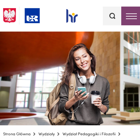
Słowa
kluczowe
Menu - górna belka
Strona Główna
Wydziały
Wydział Pedagogiki i Filozofii