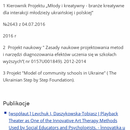
1 Kierownik Projektu „Młody i kreatywny - branże kreatywne
dla interakcji młodzieży ukraińskiej i polskiej”
№2643 z 04.07.2016
2016 r
2 Projekt naukowy " Zasady naukowe projektowania metod
i narzędzi diagnozowania efektów uczenia się w szkołach
wyższych”( nr 0157U001849). 2012-2014
3 Projekt "Model of community schools in Ukraine" ( The
Ukrainian Step by Step Foundation).
Publikacje
[współaut.] Levchuk I, Daszykowska-Tobiasz J Playback
Theater as One of the Innovative Art Therapy Methods
Used by Social Educators and Psychologists. - Ìnnovatika u