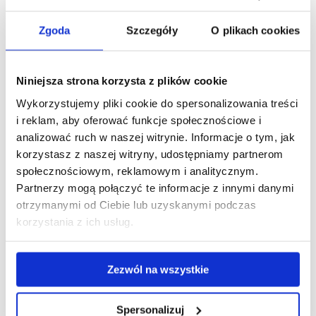
No.1, s. 176-188
Zgoda
Szczegóły
O plikach cookies
Recenzja książki: Psychopedagogika relacji. Analiza
transakcyjna dla nauczycieli i wychowawców / Jarosław
Jagieła. -Warszawa, 2023. - Edukacyjna Analiza
Niniejsza strona korzysta z plików cookie
Transakcyjna, 2024, T. 13, s. 473-483
Wykorzystujemy pliki cookie do spersonalizowania treści
Axiopedagogy : Theoretical and Methodological Concept
i reklam, aby oferować funkcje społecznościowe i
and Practical Perspectives. Rzeszów, Uniwersytet
analizować ruch w naszej witrynie. Informacje o tym, jak
Rzeszowski: 2024, 329 s.
korzystasz z naszej witryny, udostępniamy partnerom
społecznościowym, reklamowym i analitycznym.
[współaut.] Levchuk I Social and psychological play theater
Partnerzy mogą połączyć te informacje z innymi danymi
as an innovative interactive art - therapeutic technique in
otrzymanymi od Ciebie lub uzyskanymi podczas
the diagnostic, correctional, preventive work of a social
korzystania z ich usług.
worker/ social educator/ psychologist W: Etické myslenie
minulosti a súčasnosti (ETPP 2024/26) : Etika v 20. a 21.
storočí III : Konferenčný zborník 26. Medzinárodná
Zezwól na wszystkie
konferencia, Prešov, Slovensko, 14-15 máj 2024 / eds.
Vasil Gluchman, Ján Kalajtzidis. Prešov, Filozofická fakulta
Prešovskej univerzity v Prešove: 2024, S. 142-151
Spersonalizuj