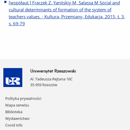
[współaut.] Frączek Z, Yanitskiy M, Salassa M Social and
cultural determinants of formation of the system of
teachers values. - Kultura, Przemiany, Edukacja, 2015, t. 3,
s. 69-79
Uniwersytet Rzeszowski
Al. Tadeusza Rejtana 16C
35-959 Rzeszów
Pomiń
Polityka prywatności
nawigację
Mapa serwisu
i
Biblioteka
przejdź
Wydawnictwo
do
Covid info
treści