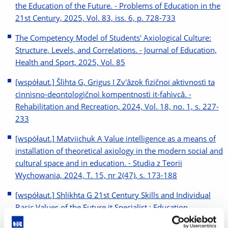
the Education of the Future. - Problems of Education in the
21st Century, 2025, Vol. 83, iss. 6, p. 728-733
The Competency Model of Students' Axiological Culture:
Structure, Levels, and Correlations. - Journal of Education,
Health and Sport, 2025, Vol. 85
[współaut.] Šlìhta G, Grigus I Zv'âzok fìzičnoï aktivnostì ta
cìnnìsno-deontologìčnoì kompentnostì it-fahìvcâ. -
Rehabilitation and Recreation, 2024, Vol. 18, no. 1, s. 227-
233
[współaut.] Matviichuk A Value intelligence as a means of
installation of theoretical axiology in the modern social and
cultural space and in education. - Studia z Teorii
Wychowania, 2024, T. 15, nr 2(47), s. 173-188
[współaut.] Shlikhta G 21st Century Skills and Individual
Basic Values of the Future it Specialist : Education
Perspective. - New Educational Review, 2024, Vol. 75,