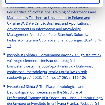
[współaut.] Yuzyk O, Voitovych I, Pavlova N [et al.]
Peculiarities of Professional Training of Informatics and
Mathematics Teachers at Universities in Poland and
Ukraine W: Data-Centric Business and Applications :
Advancements in Information and Knowledge
Management. Vol. 1 / ed. Peter Štarchoň, Solomiia
Fedushko, Katarína Gubíniová. Cham, Springer: 2024, S. 1-
13
[współaut.] Šlìhta G Formuvannâ navičok XXI-go stolìttâ âk
važlivogo elementu cìnnìsno-dontologìčnih
kompetentnostej majbutn'ogo IT-fahìvcâ. - Duhovnìst'
osobistostì: metodologìâ, teorìâ ì praktika: zbìrnik
naukovih prac', 2023, T. 1, no. 2(106), s. 116-126
[współaut.] Šlìhta G The Place of Axiological and
Deontological Competences in the Structure of
Professional Training of it Specialists. - Vìsnik Žitomirs'kogo
deržavnogo unìversitetu ìmenì Ìvana Franka. Pedagogìčnì