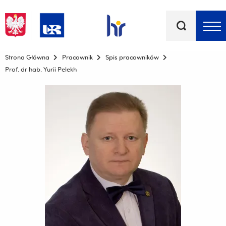
Słowa
kluczowe
Menu - górna belka
Strona Główna
Pracownik
Spis pracowników
Prof. dr hab. Yurii Pelekh