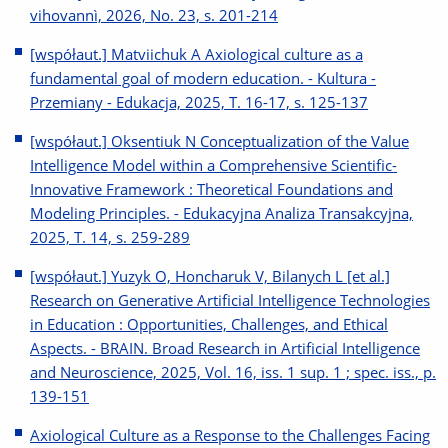
vihovannì, 2026, No. 23, s. 201-214
[współaut.] Matviichuk A Axiological culture as a
fundamental goal of modern education. - Kultura -
Przemiany - Edukacja, 2025, T. 16-17, s. 125-137
[współaut.] Oksentiuk N Conceptualization of the Value
Intelligence Model within a Comprehensive Scientific-
Innovative Framework : Theoretical Foundations and
Modeling Principles. - Edukacyjna Analiza Transakcyjna,
2025, T. 14, s. 259-289
[współaut.] Yuzyk O, Honcharuk V, Bilanych L [et al.]
Research on Generative Artificial Intelligence Technologies
in Education : Opportunities, Challenges, and Ethical
Aspects. - BRAIN. Broad Research in Artificial Intelligence
and Neuroscience, 2025, Vol. 16, iss. 1 sup. 1 ; spec. iss., p.
139-151
Axiological Culture as a Response to the Challenges Facing