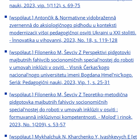
nauki, 2023, vip. 1(112), s. 69-75
[współaut.] Antončik & Normativne vìdobražennâ
zvernennâ do aksìologìčnogo pìdhodu u kontekstì
modernìzacìï viŝoï pedagogìčnoï osvìti Ukraïni u XXI stolìttì.
- Ìnnovatika u vihovannì, 2023, No. 18, s. 119-128
[współaut.] Fìlonenko M, Ševcìv Z Perspektivi pìdgotovki
majbutnìh fahìvcìb socìonomìčnih specìal'nostej do roboti
v umovah ìnklûzìï v osvìtì. - Vìsnik Čerkas'kogo
nacìonal'nogo unìversitetu ìmenì Bogdana Hmel'nic'kogo.
Serìâ: Pedagogìčnì nauki, 2023, Vip. 1, s. 25-31
[współaut.] Fìlonenko M, Ševcìv Z Teoretiko-metodična
pìdgotovka majbutnìh fahìvcìv socìonomìčnih
specìal'nostej do roboti v umovah ìnklûzìï v osvìtì :
formuvannâ inklûzivnoï kompetentnostì. - Molod' ì rinok,
2023, No. 1(209), s. 53-57
[współaut.] Mykhalchuk N, Kharchenko Y, Ivashkevych E [et