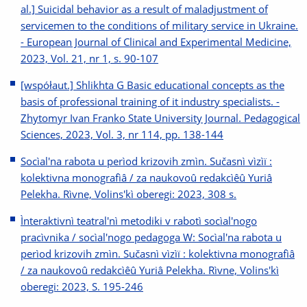
al.] Suicidal behavior as a result of maladjustment of
servicemen to the conditions of military service in Ukraine.
- European Journal of Clinical and Experimental Medicine,
2023, Vol. 21, nr 1, s. 90-107
[współaut.] Shlikhta G Basic educational concepts as the
basis of professional training of it industry specialists. -
Zhytomyr Ivan Franko State University Journal. Pedagogical
Sciences, 2023, Vol. 3, nr 114, pp. 138-144
Socìal'na rabota u perìod krizovih zmìn. Sučasnì vìzìï :
kolektivna monografìâ / za naukovoû redakcìêû Yuriâ
Pelekha. Rìvne, Volins'kì oberegi: 2023, 308 s.
Ìnteraktivnì teatral'nì metodiki v rabotì socìal'nogo
pracìvnika / socìal'nogo pedagoga W: Socìal'na rabota u
perìod krizovih zmìn. Sučasnì vìzìï : kolektivna monografìâ
/ za naukovoû redakcìêû Yuriâ Pelekha. Rìvne, Volins'kì
oberegi: 2023, S. 195-246