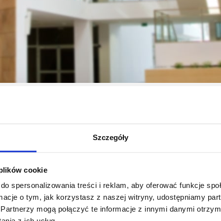
całe Kolegium Nauk Społecznych
Jednostki naukowe
Instytut Psyc
Szczegóły
 plików cookie
do spersonalizowania treści i reklam, aby oferować funkcje sp
ormacje o tym, jak korzystasz z naszej witryny, udostępniamy p
Partnerzy mogą połączyć te informacje z innymi danymi otrzym
nia z ich usług.