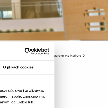
hologii
Struktura Instytutu / The structure of the Institute
O plikach cookies
ołecznościowe i analizować
artnerom społecznościowym,
anymi od Ciebie lub