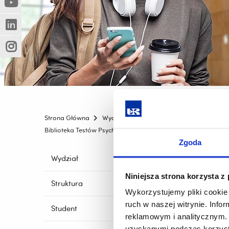
(Nowe
(Link
innej
okno)
do
strony)
(Nowe
(Link
innej
okno)
do
strony)
(Nowe
(Link
innej
okno)
do
strony)
innej
strony)
Strona Główna
Wydziały
Wydział Pedagogiki i Filozofii
Biblioteka Testów Psychologicznych
Zgoda
Pomiń
Wydział
nawigację
Niniejsza strona korzysta z
i
Struktura
przejdź
Wykorzystujemy pliki cookie 
do
ruch w naszej witrynie. Inf
Student
treści
reklamowym i analitycznym. 
uzyskanymi podczas korzysta