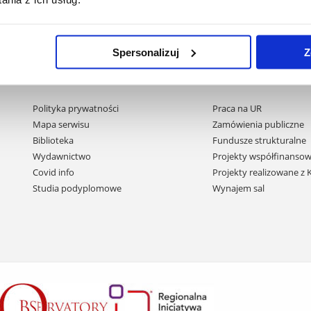
Spersonalizuj
Z
Pomiń
Polityka prywatności
Praca na UR
nawigację
Mapa serwisu
Zamówienia publiczne
i
Biblioteka
Fundusze strukturalne
przejdź
Wydawnictwo
Projekty współfinansow
do
Covid info
Projekty realizowane z
treści
Studia podyplomowe
Wynajem sal