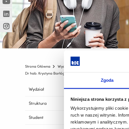
(Nowe
(Link
innej
okno)
do
strony)
(Nowe
(Link
innej
okno)
do
strony)
(Nowe
(Link
innej
okno)
do
strony)
innej
strony)
Strona Główna
Wydziały
Wydział Pedagogiki i Filozofii
Dr hab. Krystyna Barłóg, prof. UR została powołana na Członk
Zgoda
Pomiń
Wydział
nawigację
Niniejsza strona korzysta z
i
Struktura
przejdź
Wykorzystujemy pliki cookie 
do
ruch w naszej witrynie. Inf
Student
treści
reklamowym i analitycznym. 
uzyskanymi podczas korzysta