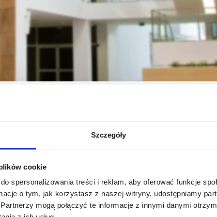
całe Kolegium Nauk Społecznych
Jednostki naukowe
Instytut Peda
inię Sekcji Pedagogiki Specjalnej KNP PAN
Szczegóły
 plików cookie
do spersonalizowania treści i reklam, aby oferować funkcje sp
ormacje o tym, jak korzystasz z naszej witryny, udostępniamy p
Partnerzy mogą połączyć te informacje z innymi danymi otrzym
nia z ich usług.