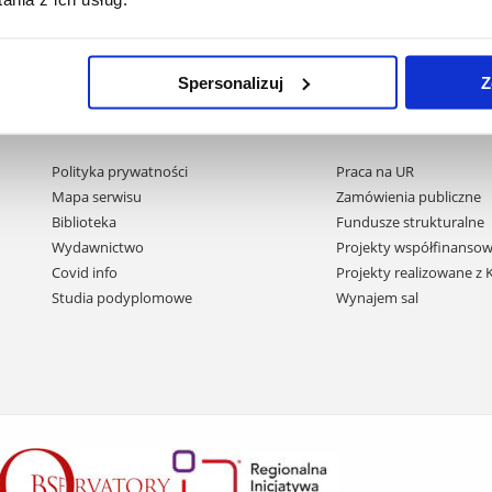
Spersonalizuj
Z
Pomiń
Polityka prywatności
Praca na UR
nawigację
Mapa serwisu
Zamówienia publiczne
i
Biblioteka
Fundusze strukturalne
przejdź
Wydawnictwo
Projekty współfinansow
do
Covid info
Projekty realizowane z
treści
Studia podyplomowe
Wynajem sal