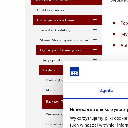
website o
Działalność naukowa
Profil badawczy
Czasopisma naukowe
Pap
Tematy i Konteksty
Rev
Słowo. Studia językoznawcze
Aut
Dydaktyka Polonistyczna
Język polski
English
Dydaktyka Polonistyczna
About
Zgoda
Review Procedures
Niniejsza strona korzysta z
Reviewers List
Wykorzystujemy pliki cookie 
Guidelines for Authors
ruch w naszej witrynie. Inf