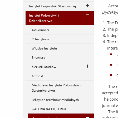
Accordin
Instytut Lingwistyki Stosowanej
Dydaktyk
Instytut Polonistyki i
Dziennikarstwa
The Ed
The pa
Aktualności
Indep
O Instytucie
The re
inter
Władze Instytutu
Struktura
Kierunki studiów
Kontakt
Medioteka Instytutu Polonistyki i
The revi
Dziennikarstwa
accepted 
The condi
Leksykon terminów medialnych
journal 
GALERIA NA PIĘTERKU
The list