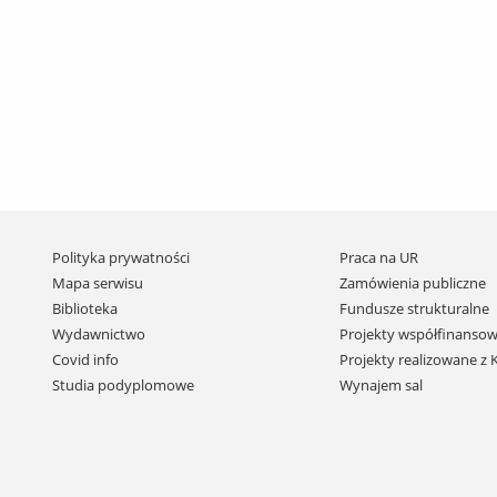
Pomiń
Polityka prywatności
Praca na UR
nawigację
Mapa serwisu
Zamówienia publiczne
i
Biblioteka
Fundusze strukturalne
przejdź
Wydawnictwo
Projekty współfinansow
do
Covid info
Projekty realizowane z
treści
Studia podyplomowe
Wynajem sal