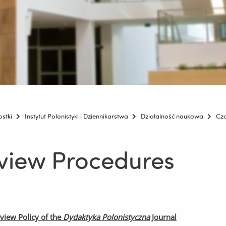
ostki
Instytut Polonistyki i Dziennikarstwa
Działalność naukowa
Cz
view Procedures
view Policy of the
Dydaktyka Polonistyczna
Journal