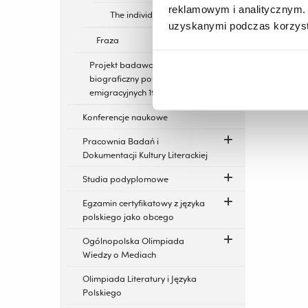
reklamowym i analitycznym. 
The individual numbers
uzyskanymi podczas korzysta
Fraza
Projekt badawczy - Słownik
biograficzny polskich pisarek
emigracyjnych 1939-1989
Konferencje naukowe
Pracownia Badań i
Dokumentacji Kultury Literackiej
Studia podyplomowe
Egzamin certyfikatowy z języka
polskiego jako obcego
Ogólnopolska Olimpiada
Wiedzy o Mediach
Olimpiada Literatury i Języka
Polskiego