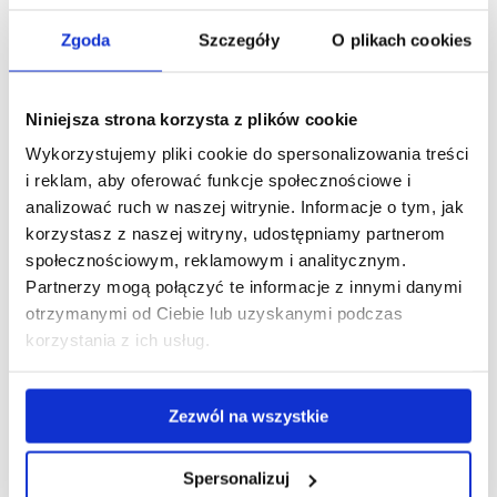
Zgoda
Szczegóły
O plikach cookies
Pobierz
LIC RG 5. III Język rosyjski w obsłudze lotniska.pdf
plik
(201.3 KiB)
Niniejsza strona korzysta z plików cookie
Wykorzystujemy pliki cookie do spersonalizowania treści
Pobierz
LIC RG 6. II Język angielski w turystyce
i reklam, aby oferować funkcje społecznościowe i
analizować ruch w naszej witrynie. Informacje o tym, jak
plik
międzynarodowej 2024.pdf
(182.2 KiB)
korzystasz z naszej witryny, udostępniamy partnerom
społecznościowym, reklamowym i analitycznym.
Partnerzy mogą połączyć te informacje z innymi danymi
Pobierz
LIC RG 7. II Język angielski w obsłudze granicznej
otrzymanymi od Ciebie lub uzyskanymi podczas
korzystania z ich usług.
plik
2024.pdf
(186.6 KiB)
Zezwól na wszystkie
Pobierz
LIC RG 8. III Język angielski w logistyce 2024.pdf
(204.9
Spersonalizuj
plik
KiB)