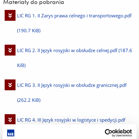
Materiały do pobrania
Pobierz
LIC RG 1. II Zarys prawa celnego i transportowego.pdf
plik
(190.7 KiB)
Pobierz
LIC RG 2. II Język rosyjski w obsłudze celnej.pdf
(187.6
plik
KiB)
Pobierz
LIC RG 3. II Język rosyjski w obsłudze granicznej.pdf
plik
(262.2 KiB)
Pobierz
LIC RG 4. III Język rosyjski w logistyce i spedycji.pdf
plik
(191.7 KiB)