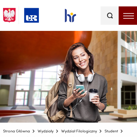
Słowa
kluczowe
Menu - górna belka
Strona Główna
Wydziały
Wydział Filologiczny
Student