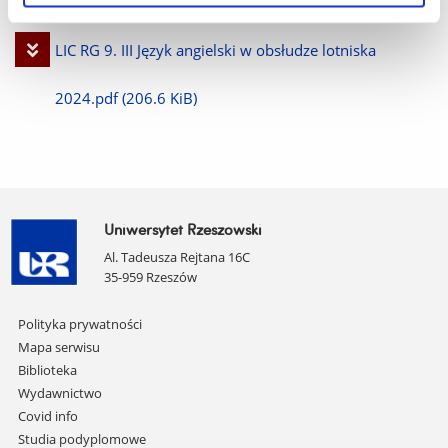
Pobierz
LIC RG 9. III Język angielski w obsłudze lotniska
plik
2024.pdf
(206.6 KiB)
Uniwersytet Rzeszowski
Al. Tadeusza Rejtana 16C
35-959 Rzeszów
Pomiń
Polityka prywatności
nawigację
Mapa serwisu
i
Biblioteka
przejdź
Wydawnictwo
do
Covid info
treści
Studia podyplomowe