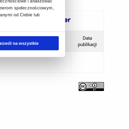
ołecznościowe i analizować
artnerom społecznościowym,
anymi od Ciebie lub
, mgr Kamila Warmbier
Data
ezwól na wszystkie
publikacji