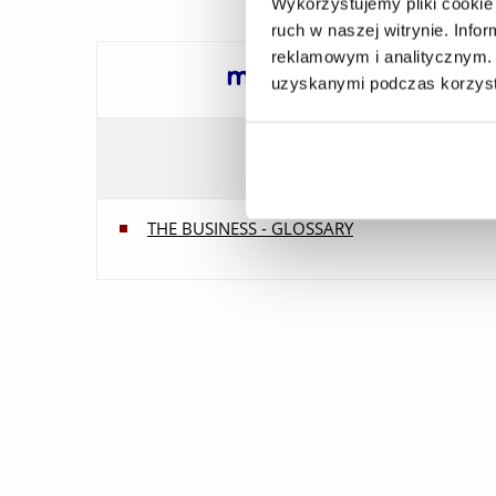
Wykorzystujemy pliki cookie 
ruch w naszej witrynie. Inf
reklamowym i analitycznym. 
mgr Jarosław Kawałek
uzyskanymi podczas korzysta
THE BUSINESS - GLOSSARY