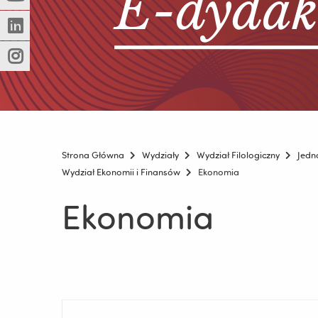
(Nowe
(Link
innej
okno)
do
strony)
(Nowe
(Link
innej
okno)
do
strony)
(Nowe
(Link
innej
okno)
do
strony)
innej
strony)
Strona Główna
Wydziały
Wydział Filologiczny
Jedn
Wydział Ekonomii i Finansów
Ekonomia
Ekonomia