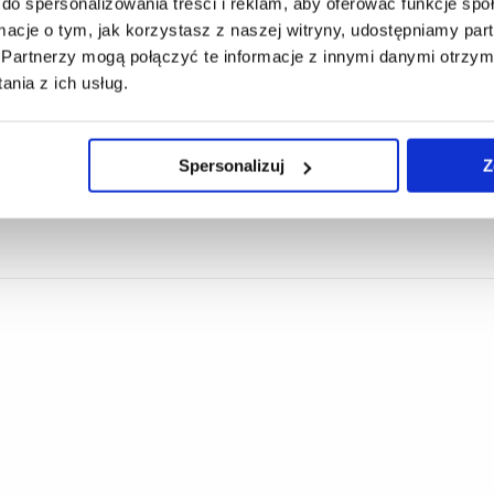
do spersonalizowania treści i reklam, aby oferować funkcje sp
ormacje o tym, jak korzystasz z naszej witryny, udostępniamy p
Partnerzy mogą połączyć te informacje z innymi danymi otrzym
, dr Marta Kobylska, dr Joseph Ohimor
nia z ich usług.
Tytuł
Spersonalizuj
Z