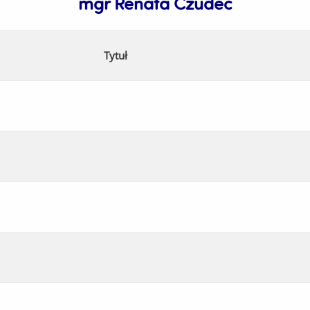
mgr Renata Czudec
Tytuł