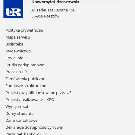
Uniwersytet Rzeszowski
Al. Tadeusza Rejtana 16C
35-959 Rzeszów
Pomiń
Polityka prywatności
nawigację
Mapa serwisu
i
Biblioteka
przejdź
Wydawnictwo
do
Covid info
treści
Studia podyplomowe
Praca na UR
Zamówienia publiczne
Fundusze strukturalne
Projekty współfinansowane przez UE
Projekty realizowane z KPO
Wynajem sal
Domy studenta
Dane kontaktowe
Deklaracja dostępności cyfrowej
Rachunek bankowy UR