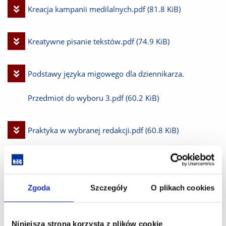
plik
Pobierz
Kreacja kampanii medilalnych.pdf
(81.8 KiB)
plik
Pobierz
Kreatywne pisanie tekstów.pdf
(74.9 KiB)
plik
Pobierz
Podstawy języka migowego dla dziennikarza.
plik
Przedmiot do wyboru 3.pdf
(60.2 KiB)
Pobierz
Praktyka w wybranej redakcji.pdf
(60.8 KiB)
plik
Pobierz
Produkcja medialna (zaawansowana).pdf
(74.1 KiB)
plik
Zgoda
Szczegóły
O plikach cookies
Pobierz
Sztuka mówienia dla dziennikarzy.pdf
(84.5 KiB)
plik
Niniejsza strona korzysta z plików cookie