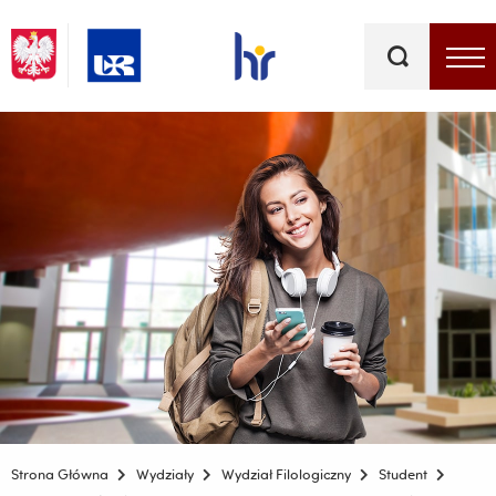
Słowa
kluczowe
Menu - górna belka
Strona Główna
Wydziały
Wydział Filologiczny
Student