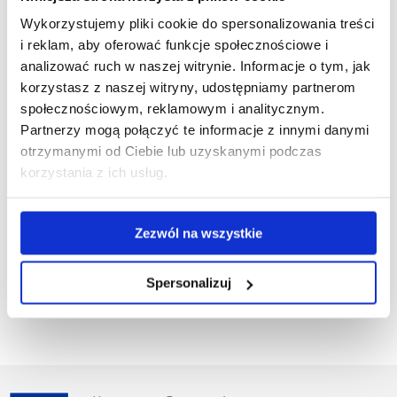
Pobierz
Warsztaty form filmowych i telewizyjnych. Przedmiot
Wykorzystujemy pliki cookie do spersonalizowania treści
plik
do wyboru 1.pdf
(65.9 KiB)
i reklam, aby oferować funkcje społecznościowe i
analizować ruch w naszej witrynie. Informacje o tym, jak
korzystasz z naszej witryny, udostępniamy partnerom
Pobierz
Współczesne formy dziennikarstwa radiowego i
społecznościowym, reklamowym i analitycznym.
Partnerzy mogą połączyć te informacje z innymi danymi
plik
formaty medialne. Przedmiot do wyboru 2.pdf
(63.2
otrzymanymi od Ciebie lub uzyskanymi podczas
korzystania z ich usług.
KiB)
Zezwól na wszystkie
Pobierz
Wystąpienia publiczne z elementami
Spersonalizuj
plik
autoprezentacji.pdf
(82.5 KiB)