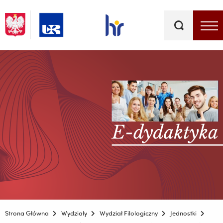
Słowa
kluczowe
Menu - górna belka
Strona Główna
Wydziały
Wydział Filologiczny
Jednostki