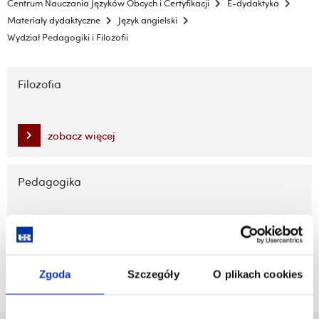
Centrum Nauczania Języków Obcych i Certyfikacji
E-dydaktyka
Materiały dydaktyczne
Język angielski
Wydział Pedagogiki i Filozofii
Pomiń
nawigację
Filozofia
i
przejdź
do
zobacz więcej
treści
Pedagogika
zobacz więcej
Zgoda
Szczegóły
O plikach cookies