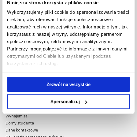
Niniejsza strona korzysta z plików cookie
Uniwersytet Rzeszowski
Wykorzystujemy pliki cookie do spersonalizowania treści
Al. Tadeusza Rejtana 16C
i reklam, aby oferować funkcje społecznościowe i
35-959 Rzeszów
analizować ruch w naszej witrynie. Informacje o tym, jak
korzystasz z naszej witryny, udostępniamy partnerom
Pomiń
Polityka prywatności
społecznościowym, reklamowym i analitycznym.
nawigację
Mapa serwisu
Partnerzy mogą połączyć te informacje z innymi danymi
i
Biblioteka
otrzymanymi od Ciebie lub uzyskanymi podczas
przejdź
Wydawnictwo
korzystania z ich usług.
do
Covid info
treści
Studia podyplomowe
Praca na UR
Zezwól na wszystkie
Zamówienia publiczne
Fundusze strukturalne
Spersonalizuj
Projekty współfinansowane przez UE
Projekty realizowane z KPO
Wynajem sal
Domy studenta
Dane kontaktowe