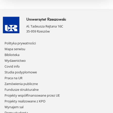
Uniwersytet Rzeszowski
Al. Tadeusza Rejtana 16C
35-959 Rzeszów
Pomiń
Polityka prywatności
nawigację
Mapa serwisu
i
Biblioteka
przejdź
Wydawnictwo
do
Covid info
treści
Studia podyplomowe
Praca na UR
Zamówienia publiczne
Fundusze strukturalne
Projekty współfinansowane przez UE
Projekty realizowane z KPO
Wynajem sal
Domy studenta