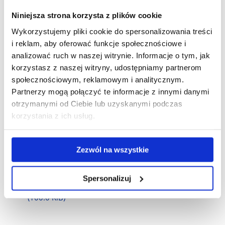
Niniejsza strona korzysta z plików cookie
plik
KiB)
Wykorzystujemy pliki cookie do spersonalizowania treści
i reklam, aby oferować funkcje społecznościowe i
Pobierz
Tłumaczenie tekstów literackich.pdf
(112.6 KiB)
analizować ruch w naszej witrynie. Informacje o tym, jak
korzystasz z naszej witryny, udostępniamy partnerom
plik
społecznościowym, reklamowym i analitycznym.
Pobierz
Tłumaczenie tekstów nieliterackich II i III FAZ.pdf
(80.9
Partnerzy mogą połączyć te informacje z innymi danymi
otrzymanymi od Ciebie lub uzyskanymi podczas
plik
KiB)
korzystania z ich usług.
Pobierz
Typologia tekstów FAZ.pdf
(79.2 KiB)
Zezwól na wszystkie
plik
Pobierz
Wprowadzenie do przekładu ustnego FAZ_transl..pdf
Spersonalizuj
plik
(100.0 KiB)