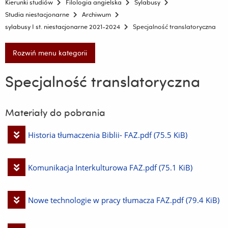
Kierunki studiów
Filologia angielska
Sylabusy
Studia niestacjonarne
Archiwum
sylabusy I st. niestacjonarne 2021-2024
Specjalność translatoryczna
Rozwiń menu kategorii
Specjalność translatoryczna
Materiały do pobrania
Pobierz
Historia tłumaczenia Biblii- FAZ.pdf
(75.5 KiB)
plik
Pobierz
Komunikacja Interkulturowa FAZ.pdf
(75.1 KiB)
plik
Pobierz
Nowe technologie w pracy tłumacza FAZ.pdf
(79.4 KiB)
plik