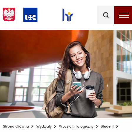
Słowa
kluczowe
Menu - górna belka
Strona Główna
Wydziały
Wydział Filologiczny
Student