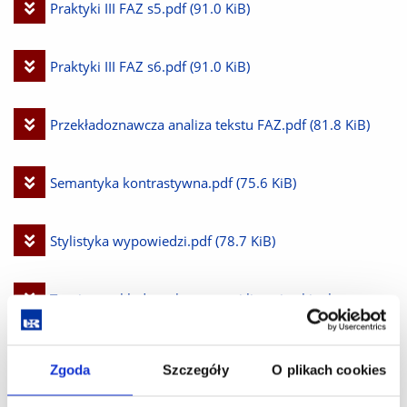
Pobierz
Praktyki III FAZ s5.pdf
(91.0 KiB)
plik
Pobierz
Praktyki III FAZ s6.pdf
(91.0 KiB)
plik
Pobierz
Przekładoznawcza analiza tekstu FAZ.pdf
(81.8 KiB)
plik
Pobierz
Semantyka kontrastywna.pdf
(75.6 KiB)
plik
Pobierz
Stylistyka wypowiedzi.pdf
(78.7 KiB)
plik
Pobierz
Teoria przekładu z elementami lingwistyki tekstu
plik
FAZ.pdf
(78.9 KiB)
Zgoda
Szczegóły
O plikach cookies
Pobierz
Tłumaczenia tekstów specjalistycznych FAZ.pdf
(105.6