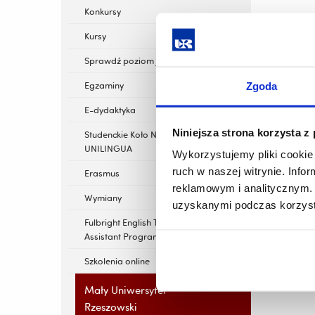
Konkursy
Kursy
Sprawdź poziom języka
Egzaminy
Zgoda
E-dydaktyka
Niniejsza strona korzysta z
Studenckie Koło Naukowe
UNILINGUA
Wykorzystujemy pliki cookie 
ruch w naszej witrynie. Inf
Erasmus
reklamowym i analitycznym. 
Wymiany
uzyskanymi podczas korzysta
Fulbright English Teaching
Assistant Program
Szkolenia online
Mały Uniwersytet
Rzeszowski