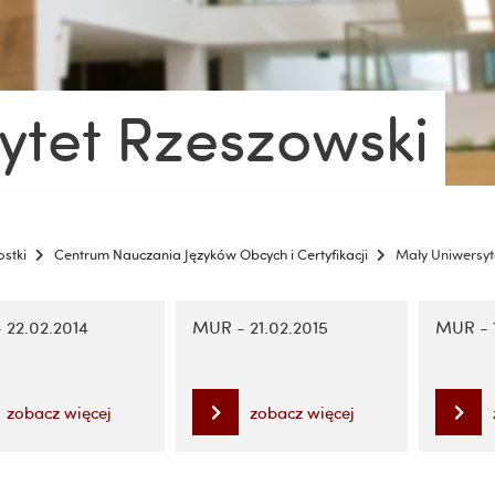
ytet Rzeszowski
ostki
Centrum Nauczania Języków Obcych i Certyfikacji
Mały Uniwersyt
ję
 22.02.2014
MUR - 21.02.2015
MUR - 1
zobacz więcej
zobacz więcej