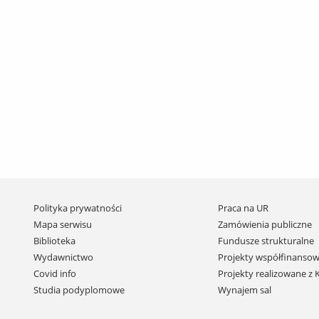
Pomiń
Polityka prywatności
Praca na UR
nawigację
Mapa serwisu
Zamówienia publiczne
i
Biblioteka
Fundusze strukturalne
przejdź
Wydawnictwo
Projekty współfinansow
do
Covid info
Projekty realizowane z
treści
Studia podyplomowe
Wynajem sal