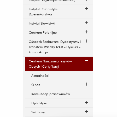
Instytut Polonistyki i
Dziennikarstwa
Instytut Slawistyki
Centrum Polonijne
Ośrodek Badawczo-Dydaktyczny i
Transferu Wiedzy Tekst - Dyskurs -
Komunikacja
Centrum Nauczania Języków
Obcych i Certyfikacji
Aktualności
O nas
Konsultacje pracowników
Dydaktyka
Sylabusy