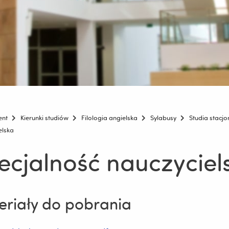
ent
Kierunki studiów
Filologia angielska
Sylabusy
Studia stacj
elska
ecjalność nauczyciel
riały do pobrania