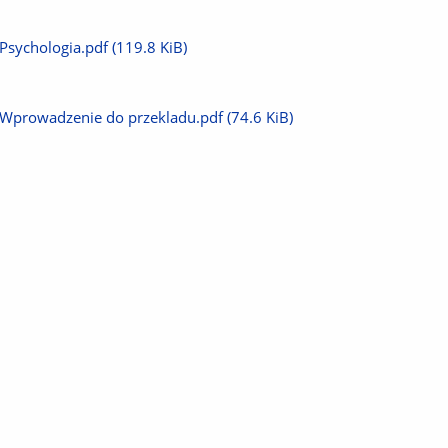
plik
Pobierz
Psychologia.pdf
(119.8 KiB)
plik
Pobierz
Wprowadzenie do przekladu.pdf
(74.6 KiB)
plik