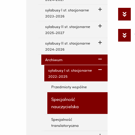
sylabusy I st. stacjonarne
2023-2026
sylabusy II st. stacjonarne
2025-2027
sylabusy II st. stacjonarne
2024-2026
Archiwum
sylabusy I st. stacjonarne
2022-2025
Przedmioty wspólne
Specjalność
nauczycielska
Specjalność
translatoryczna