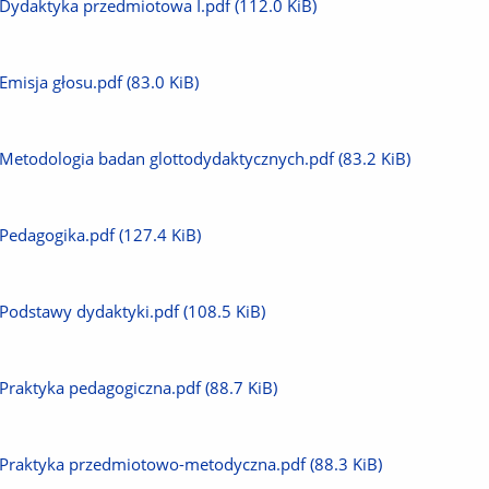
Pobierz
Dydaktyka przedmiotowa I.pdf
(112.0 KiB)
plik
Pobierz
Emisja głosu.pdf
(83.0 KiB)
plik
Pobierz
Metodologia badan glottodydaktycznych.pdf
(83.2 KiB)
plik
Pobierz
Pedagogika.pdf
(127.4 KiB)
plik
Pobierz
Podstawy dydaktyki.pdf
(108.5 KiB)
plik
Pobierz
Praktyka pedagogiczna.pdf
(88.7 KiB)
plik
Pobierz
Praktyka przedmiotowo-metodyczna.pdf
(88.3 KiB)