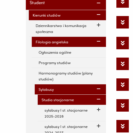
Student
Kierunki studiów
Dziennikarstwo i komunikacja
społeczna
Filologia angielska
Ogłoszenia ogólne
Programy studiów
Harmonogramy studiów (plany
studiów)
Sylabusy
Studia stacjonarne
sylabusy I st. stacjonarne
2025-2028
sylabusy I st. stacjonarne
2024-2027