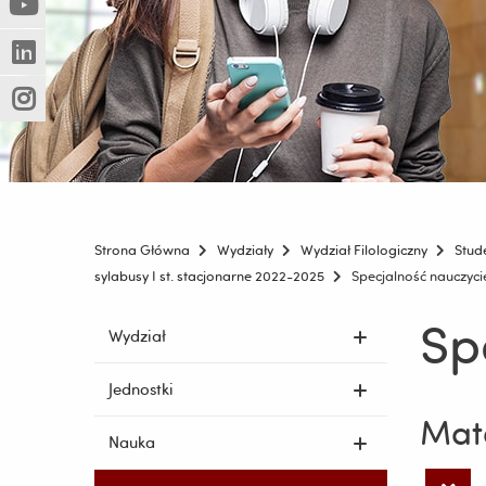
(Nowe
(Link
innej
okno)
do
strony)
(Nowe
(Link
innej
okno)
do
strony)
(Nowe
(Link
innej
okno)
do
strony)
innej
strony)
Strona Główna
Wydziały
Wydział Filologiczny
Stud
sylabusy I st. stacjonarne 2022-2025
Specjalność nauczyci
Sp
Pomiń
Wydział
nawigację
i
Jednostki
przejdź
Mate
do
Nauka
treści