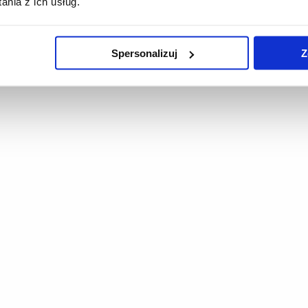
nia z ich usług.
Spersonalizuj
Z