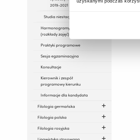
uzyskanymi podczas korzysta
2019-2021
Studia niestacjonarne
Harmonogramy zajęć
(rozkłady zajęć)
Praktyki programowe
Sesja egzaminacyjna
Konsultacje
Kierownik i zespół
programowy kierunku
Informacje dla kandydata
Filologia germańska
Filologia polska
Filologia rosyjska
Lingwistyka stosowana