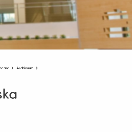
onarne
Archiwum
ska