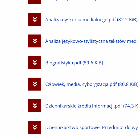
plik
Pobierz
Analiza dyskursu medialnego.pdf
(82.2 KiB)
plik
Pobierz
Analiza językowo-stylistyczna tekstów med
plik
Pobierz
Biografistyka.pdf
(89.6 KiB)
plik
Pobierz
Człowiek, media, cyborgizacja.pdf
(80.8 KiB
plik
Pobierz
Dziennikarskie źródła informacji.pdf
(74.3 K
plik
Pobierz
Dziennikarstwo sportowe. Przedmiot do wy