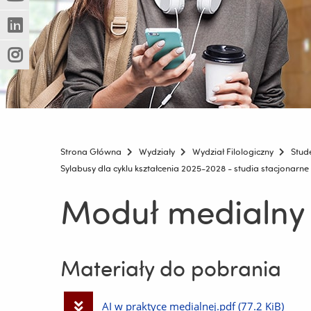
(Nowe
(Link
innej
okno)
do
strony)
(Nowe
(Link
innej
okno)
do
strony)
(Nowe
(Link
innej
okno)
do
strony)
innej
strony)
Strona Główna
Wydziały
Wydział Filologiczny
Stud
Sylabusy dla cyklu kształcenia 2025-2028 - studia stacjonarne 
Moduł medialny
Materiały do pobrania
Pobierz
AI w praktyce medialnej.pdf
(77.2 KiB)