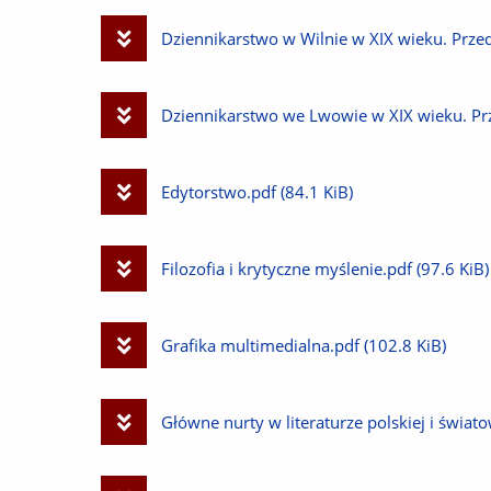
plik
Pobierz
Dziennikarstwo w Wilnie w XIX wieku. Prze
plik
Pobierz
Dziennikarstwo we Lwowie w XIX wieku. Pr
plik
Pobierz
Edytorstwo.pdf
(84.1 KiB)
plik
Pobierz
Filozofia i krytyczne myślenie.pdf
(97.6 KiB)
plik
Pobierz
Grafika multimedialna.pdf
(102.8 KiB)
plik
Pobierz
Główne nurty w literaturze polskiej i świato
plik