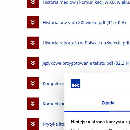
Pobierz
Historia mediów i komunikacji w XIX wieku
plik
Pobierz
Historia prasy do XIX wieku.pdf
(94.7 KiB)
plik
Pobierz
Historia reportażu w Polsce i na świecie.pdf
plik
Pobierz
Językowe przygotowanie tekstu.pdf
(82.2 Ki
plik
Pobierz
Kompetencje retoryczne w praktyce.pdf
(95
plik
Zgoda
Pobierz
Komunikacja wizualna.pdf
(79.6 KiB)
plik
Niniejsza strona korzysta z
Pobierz
Krytyka literacka. Przedmiot poszerzający w