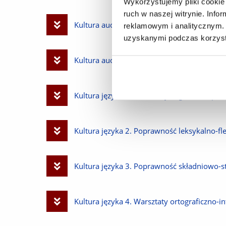
Wykorzystujemy pliki cookie 
ruch w naszej witrynie. Inf
plik
Pobierz
Kultura audiowizualna 1. Przedmiot poszerz
reklamowym i analitycznym. 
uzyskanymi podczas korzysta
plik
Pobierz
Kultura audiowizualna 2. Przedmiot poszerz
plik
Pobierz
Kultura języka 1. Kultura żywego słowa.pdf
plik
Pobierz
Kultura języka 2. Poprawność leksykalno-fl
plik
Pobierz
Kultura języka 3. Poprawność składniowo-st
plik
Pobierz
Kultura języka 4. Warsztaty ortograficzno-i