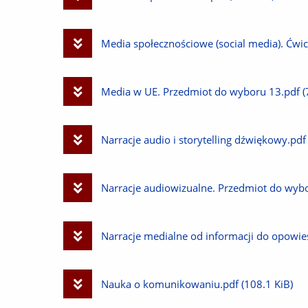
plik
Pobierz
Media społecznościowe (social media). Ćwi
plik
Pobierz
Media w UE. Przedmiot do wyboru 13.pdf
(
plik
Pobierz
Narracje audio i storytelling dźwiękowy.pdf
plik
Pobierz
Narracje audiowizualne. Przedmiot do wyb
plik
Pobierz
Narracje medialne od informacji do opowieś
plik
Pobierz
Nauka o komunikowaniu.pdf
(108.1 KiB)