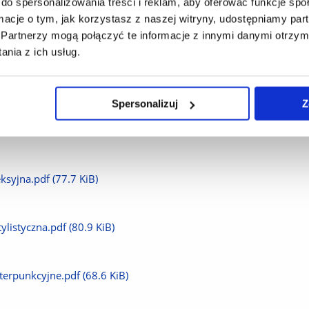
do spersonalizowania treści i reklam, aby oferować funkcje sp
ormacje o tym, jak korzystasz z naszej witryny, udostępniamy p
ający wiedzę 3.pdf
(74.6 KiB)
Partnerzy mogą połączyć te informacje z innymi danymi otrzym
nia z ich usług.
ający wiedzę 3.pdf
(76.2 KiB)
Spersonalizuj
Z
(90.1 KiB)
eksyjna.pdf
(77.7 KiB)
ylistyczna.pdf
(80.9 KiB)
nterpunkcyjne.pdf
(68.6 KiB)