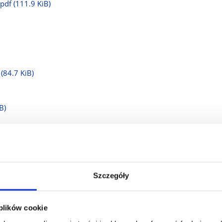
.pdf
(111.9 KiB)
(84.7 KiB)
B)
.1 KiB)
Szczegóły
 plików cookie
iedzę 6.pdf
(95.9 KiB)