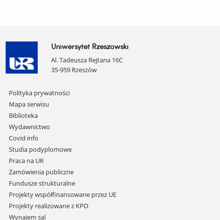
Uniwersytet Rzeszowski
Al. Tadeusza Rejtana 16C
35-959 Rzeszów
Pomiń
Polityka prywatności
nawigację
Mapa serwisu
i
Biblioteka
przejdź
Wydawnictwo
do
Covid info
treści
Studia podyplomowe
Praca na UR
Zamówienia publiczne
Fundusze strukturalne
Projekty współfinansowane przez UE
Projekty realizowane z KPO
Wynajem sal