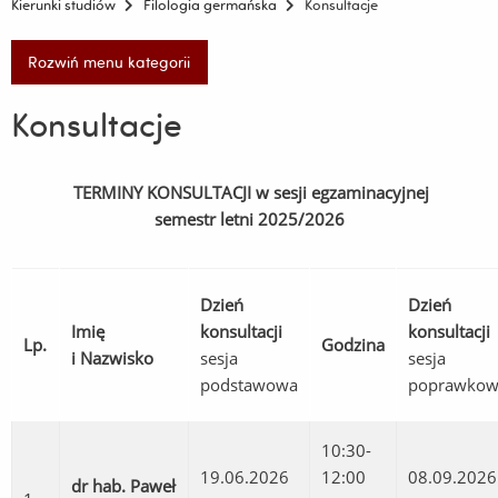
Kierunki studiów
Filologia germańska
Konsultacje
Rozwiń menu kategorii
Konsultacje
TERMINY KONSULTACJI w sesji egzaminacyjnej
semestr letni 2025/2026
Dzień
Dzień
Imię
konsultacji
konsultacji
Lp.
Godzina
i Nazwisko
sesja
sesja
podstawowa
poprawkow
10:30-
19.06.2026
12:00
08.09.2026
dr hab. Paweł