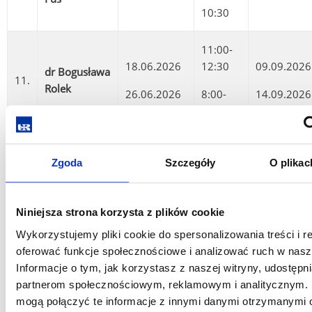
10:30
11:00-
18.06.2026
12:30
09.09.2026
dr Bogusława
11.
Rolek
26.06.2026
8:00-
14.09.2026
9:30
8:30-
dr
Zgoda
Szczegóły
O plikac
17.06.2026
10:00
02.09.2026
12.
Małgorzata
25.06.2026
9:00-
10.09.2026
Sieradzka
10:30
Niniejsza strona korzysta z plików cookie
Wykorzystujemy pliki cookie do spersonalizowania treści i r
dr Zygmunt
oferować funkcje społecznościowe i analizować ruch w nasze
13.
urlop
-
-
Tęcza
Informacje o tym, jak korzystasz z naszej witryny, udostęp
partnerom społecznościowym, reklamowym i analitycznym. 
11:00-
mogą połączyć te informacje z innymi danymi otrzymanymi 