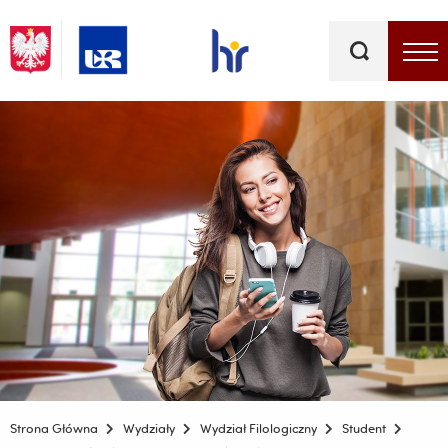
Słowa
kluczowe
Menu - górna belka
Strona Główna
Wydziały
Wydział Filologiczny
Student