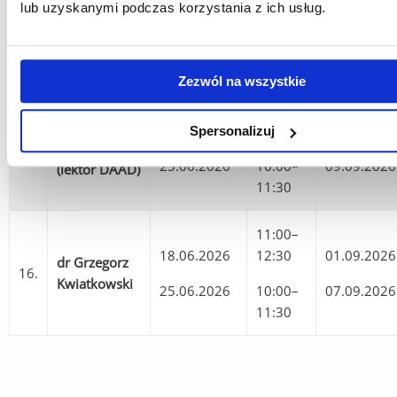
prof. dr hab.
17.06.2026
12:30
03.09.2026
lub uzyskanymi podczas korzystania z ich usług.
14.
Mariola
23.06.2026
10:00–
09.09.2026
Wierzbicka
11:30
Zezwól na wszystkie
10:00–
mgr Daniel
19.06.2026
11:30
04.09.2026
Spersonalizuj
15.
Gratkowski
25.06.2026
10:00–
09.09.2026
(lektor DAAD)
11:30
11:00–
18.06.2026
12:30
01.09.2026
dr Grzegorz
16.
Kwiatkowski
25.06.2026
10:00–
07.09.2026
11:30