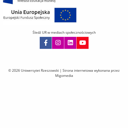
Śledź UR w mediach społecznościowych
Pomiń
nawigację
i
© 2026 Uniwersytet Rzeszowski |
Strona internetowa wykonana przez
przejdź
Migomedia
do
treści