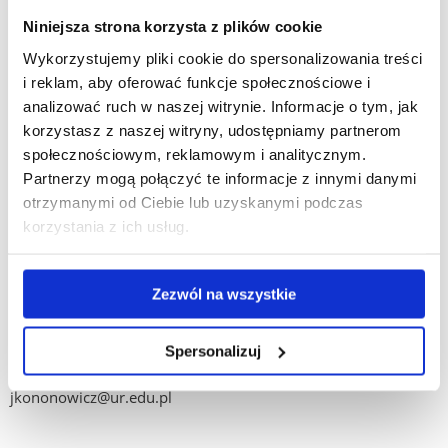
z akcją charytatywną
Pomoc rzeczowa dla Polaków na
Niniejsza strona korzysta z plików cookie
Ukrainie
(2018). W Moskiewskim Państwowym Uniwersytecie
Pedagogicznym uczestniczyliśmy w międzynarodowym
Wykorzystujemy pliki cookie do spersonalizowania treści
lingwo-kulturologicznym seminarium naukowym (2019).
i reklam, aby oferować funkcje społecznościowe i
Byliśmy w Warszawie (2022), Katowicach (2023), Tyrnowie
analizować ruch w naszej witrynie. Informacje o tym, jak
Wielkim (2024).
korzystasz z naszej witryny, udostępniamy partnerom
społecznościowym, reklamowym i analitycznym.
Serdecznie zapraszamy do naszego koła naukowego
Partnerzy mogą połączyć te informacje z innymi danymi
wszystkich zainteresowanych tematyką Słowiańszczyzny
otrzymanymi od Ciebie lub uzyskanymi podczas
w szerokim jej rozumieniu.
korzystania z ich usług.
Zapraszamy!
https://www.facebook.com/slawistycznekolonaukowe
Zezwól na wszystkie
e-mail:
skn-urz@wp.pl
;
syberia_konferencja@wp.pl
Spersonalizuj
opiekun koła: dr Jolanta Kur-Kononowicz,
jkononowicz@ur.edu.pl