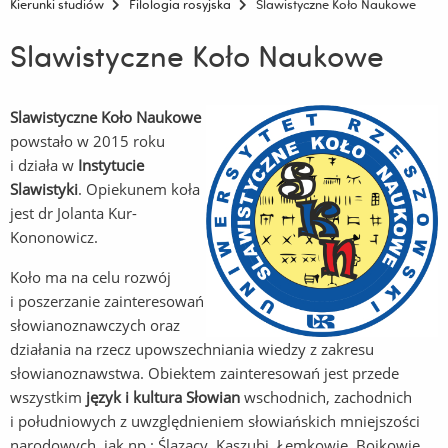
Kierunki studiów
Filologia rosyjska
Slawistyczne Koło Naukowe
Slawistyczne Koło Naukowe
Slawistyczne Koło Naukowe
powstało w 2015 roku
i działa w
Instytucie
Slawistyki
. Opiekunem koła
jest dr Jolanta Kur-
Kononowicz.
Koło ma na celu rozwój
i poszerzanie zainteresowań
słowianoznawczych oraz
działania na rzecz upowszechniania wiedzy z zakresu
słowianoznawstwa. Obiektem zainteresowań jest przede
wszystkim
język i kultura Słowian
wschodnich, zachodnich
i południowych z uwzględnieniem słowiańskich mniejszości
narodowych, jak np.: Ślązacy, Kaszubi, Łemkowie, Bojkowie,