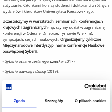
Łużyczanie. Członkami koła są studenci i doktoranci z różnych
wydziałów i kierunków Uniwersytetu Rzeszowskiego.
Uczestniczymy w warsztatach, seminariach, konferencjach
krajowych i zagranicznych
(np. czynny udział w zagranicznej
konferencji w Odessie, Dnieprze, Tyrnowie Wielkim),
sympozjach, sesjach naukowych.
Organizujemy cykliczne
Międzynarodowe Interdyscyplinarne Konferencje Naukowe
poświęconej Syberii
:
-
Syberia oczami zesłanego dziecka
(2017),
-
Syberia dawniej i dzisiaj
(2019),
-
Syberia – tradycje i obyczaje ludności
(2023),
-
Syberia – trudy podróży
(2025).
Zgoda
Szczegóły
O plikach cookies
W planach są również wyjazdy związane z działalnością
naukową i charytatywną. Wyjazd do Lwowa powiązany był