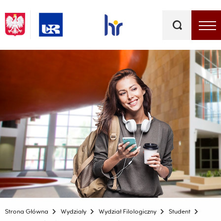
Słowa
kluczowe
Menu - górna belka
Strona Główna
Wydziały
Wydział Filologiczny
Student