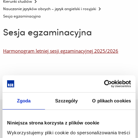
Kierunki studiów
Nauczanie języków obcych – język angielski i rosyjski
Sesja egzaminacyjna
Sesja egzaminacyjna
Harmonogram letniej sesji egzaminacyjnej 2025/2026
Zgoda
Szczegóły
O plikach cookies
Uniwersytet Rzeszowski
Al. Tadeusza Rejtana 16C
Niniejsza strona korzysta z plików cookie
35-959 Rzeszów
Wykorzystujemy pliki cookie do spersonalizowania treści