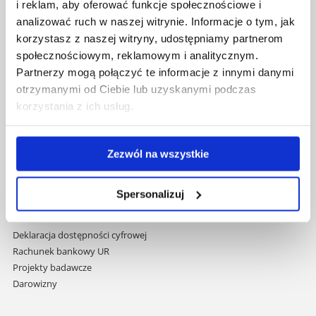
i reklam, aby oferować funkcje społecznościowe i
Pomiń
Polityka prywatności
nawigację
analizować ruch w naszej witrynie. Informacje o tym, jak
Mapa serwisu
i
korzystasz z naszej witryny, udostępniamy partnerom
Biblioteka
przejdź
społecznościowym, reklamowym i analitycznym.
Wydawnictwo
do
Partnerzy mogą połączyć te informacje z innymi danymi
Covid info
treści
Studia podyplomowe
otrzymanymi od Ciebie lub uzyskanymi podczas
Praca na UR
korzystania z ich usług.
Zamówienia publiczne
Fundusze strukturalne
Projekty współfinansowane przez UE
Zezwól na wszystkie
Projekty realizowane z KPO
Wynajem sal
Spersonalizuj
Domy studenta
Dane kontaktowe
Deklaracja dostępności cyfrowej
Rachunek bankowy UR
Projekty badawcze
Darowizny