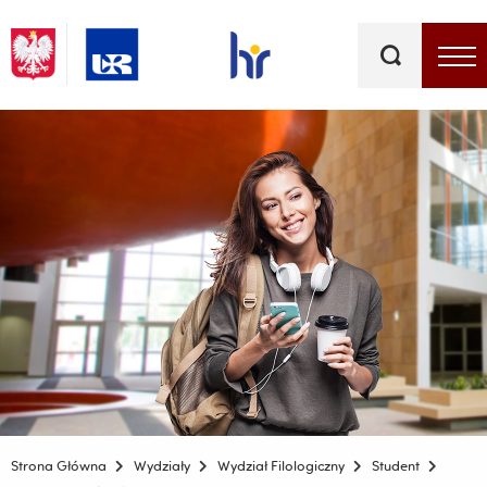
Słowa
kluczowe
Menu - górna belka
Strona Główna
Wydziały
Wydział Filologiczny
Student