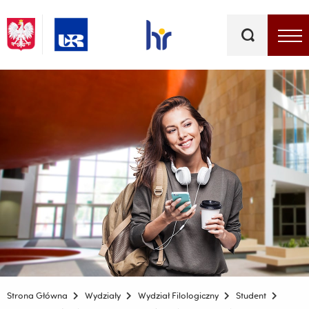
Słowa
kluczowe
Menu - górna belka
Strona Główna
Wydziały
Wydział Filologiczny
Student