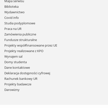
nawigację
Mapa serwisu
i
Biblioteka
przejdź
Wydawnictwo
do
Covid info
treści
Studia podyplomowe
Praca na UR
Zamówienia publiczne
Fundusze strukturalne
Projekty współfinansowane przez UE
Projekty realizowane z KPO
Wynajem sal
Domy studenta
Dane kontaktowe
Deklaracja dostępności cyfrowej
Rachunek bankowy UR
Projekty badawcze
Darowizny