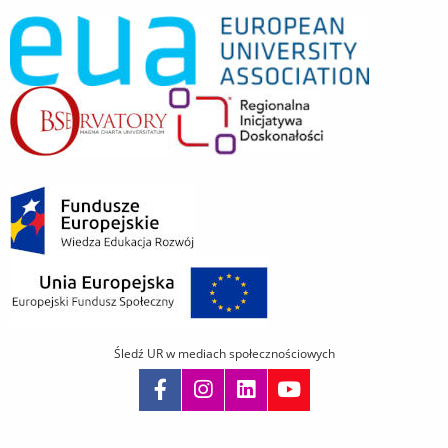
Śledź UR w mediach społecznościowych
Pomiń