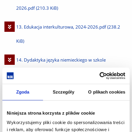
plik
2026.pdf
(210.3 KiB)
Pobierz
13. Edukacja interkulturowa, 2024-2026.pdf
(238.2
plik
KiB)
Pobierz
14. Dydaktyka języka niemieckiego w szkole
plik
ponadpodstawowej, 2024-2026.pdf
(237.3 KiB)
Zgoda
Szczegóły
O plikach cookies
Pobierz
15. Projekt dydaktyczny, 2024-2026.pdf
(190.7 KiB)
plik
Pobierz
15. Warsztat pracy nauczyciela, 2024-2026.pdf
(179.9
Niniejsza strona korzysta z plików cookie
Wykorzystujemy pliki cookie do spersonalizowania treści
plik
KiB)
i reklam, aby oferować funkcje społecznościowe i