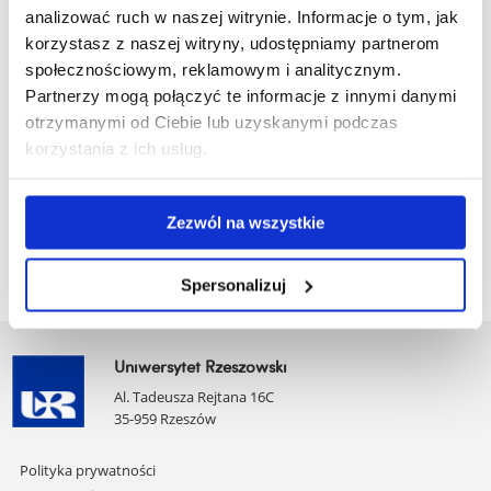
analizować ruch w naszej witrynie. Informacje o tym, jak
korzystasz z naszej witryny, udostępniamy partnerom
Pobierz
16. Dydaktyka języków specjalistycznych, 2024-
społecznościowym, reklamowym i analitycznym.
Partnerzy mogą połączyć te informacje z innymi danymi
plik
2026.pdf
(211.1 KiB)
otrzymanymi od Ciebie lub uzyskanymi podczas
korzystania z ich usług.
Pobierz
17. Praktyka przedmiotowo-metodyczna, 2024-
plik
2026.pdf
(216.5 KiB)
Zezwól na wszystkie
Spersonalizuj
Uniwersytet Rzeszowski
Al. Tadeusza Rejtana 16C
35-959 Rzeszów
Pomiń
Polityka prywatności