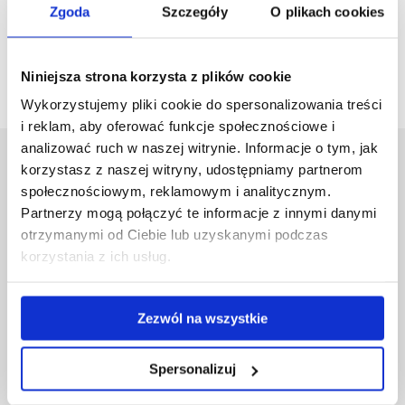
Zgoda
Szczegóły
O plikach cookies
Nauczanie języków obcych – język angielski i rosyjski
Niniejsza strona korzysta z plików cookie
Wykorzystujemy pliki cookie do spersonalizowania treści
i reklam, aby oferować funkcje społecznościowe i
analizować ruch w naszej witrynie. Informacje o tym, jak
Uniwersytet Rzeszowski
korzystasz z naszej witryny, udostępniamy partnerom
Al. Tadeusza Rejtana 16C
społecznościowym, reklamowym i analitycznym.
35-959 Rzeszów
Partnerzy mogą połączyć te informacje z innymi danymi
otrzymanymi od Ciebie lub uzyskanymi podczas
Pomiń
Polityka prywatności
korzystania z ich usług.
nawigację
Mapa serwisu
i
Biblioteka
przejdź
Wydawnictwo
Zezwól na wszystkie
do
Covid info
treści
Studia podyplomowe
Spersonalizuj
Praca na UR
Zamówienia publiczne