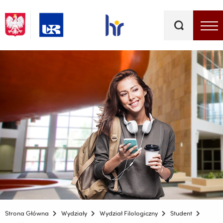
Słowa
kluczowe
Menu - górna belka
Strona Główna
Wydziały
Wydział Filologiczny
Student