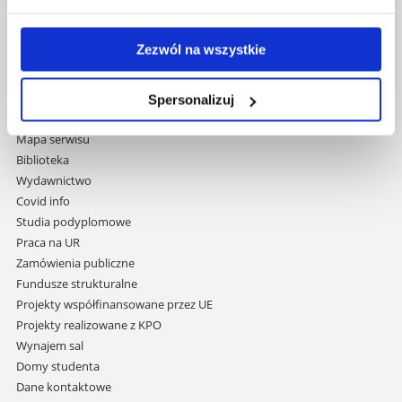
Uniwersytet Rzeszowski
Zezwól na wszystkie
Al. Tadeusza Rejtana 16C
35-959 Rzeszów
Spersonalizuj
Pomiń
Polityka prywatności
nawigację
Mapa serwisu
i
Biblioteka
przejdź
Wydawnictwo
do
Covid info
treści
Studia podyplomowe
Praca na UR
Zamówienia publiczne
Fundusze strukturalne
Projekty współfinansowane przez UE
Projekty realizowane z KPO
Wynajem sal
Domy studenta
Dane kontaktowe