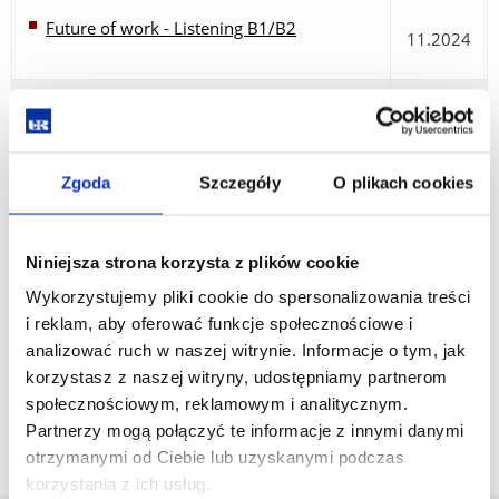
Future of work - Listening B1/B2
11.2024
How AI Helps Logistics Companies
07.2024
Zgoda
Szczegóły
O plikach cookies
Transporting Perishable Food
05.2024
Niniejsza strona korzysta z plików cookie
The Advantages and Disadvantages of Self-
02.2024
Wykorzystujemy pliki cookie do spersonalizowania treści
Driving Cars in Logistics- level B2
i reklam, aby oferować funkcje społecznościowe i
analizować ruch w naszej witrynie. Informacje o tym, jak
korzystasz z naszej witryny, udostępniamy partnerom
społecznościowym, reklamowym i analitycznym.
Partnerzy mogą połączyć te informacje z innymi danymi
otrzymanymi od Ciebie lub uzyskanymi podczas
korzystania z ich usług.