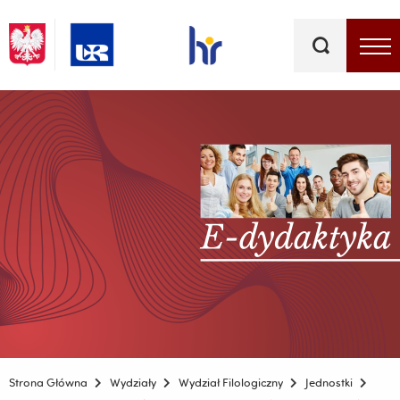
Słowa
kluczowe
Menu - górna belka
Strona Główna
Wydziały
Wydział Filologiczny
Jednostki