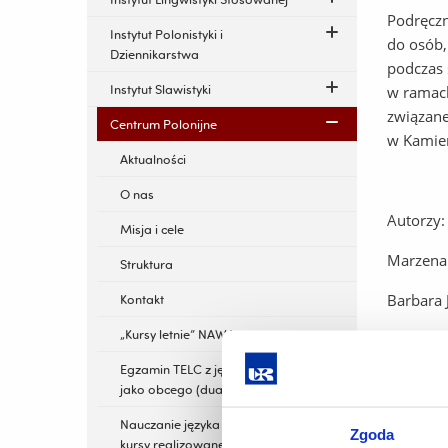
Podręczn
Instytut Polonistyki i
do osób,
Dziennikarstwa
podczas 
Instytut Slawistyki
w ramach
związane
Centrum Polonijne
w Kamie
Aktualności
O nas
Autorzy:
Misja i cele
Marzena
Struktura
Barbara 
Kontakt
„Kursy letnie” NAWA
Agniesz
Egzamin TELC z języka polskiego
Małgorz
jako obcego (dual B1-B2)
Anna Ku
Nauczanie języka polskiego -
Zgoda
kursy realizowane z WUP