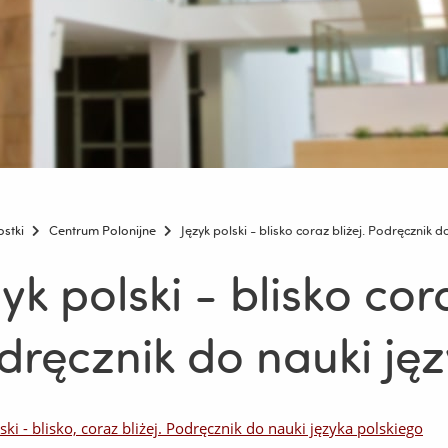
ostki
Centrum Polonijne
Język polski - blisko coraz bliżej. Podręcznik 
yk polski - blisko cora
dręcznik do nauki ję
ski - blisko, coraz bliżej. Podręcznik do nauki języka polskiego