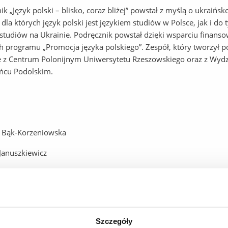
ik „Język polski – blisko, coraz bliżej” powstał z myślą o ukraiń
 dla których język polski jest językiem studiów w Polsce, jak i 
studiów na Ukrainie. Podręcznik powstał dzięki wsparciu fina
 programu „Promocja języka polskiego”. Zespół, który tworzył po
 z Centrum Polonijnym Uniwersytetu Rzeszowskiego oraz z Wydzi
ńcu Podolskim.
 Bąk-Korzeniowska
Januszkiewicz
ka Kopacka
ata Kułakowska
piszewska
Szczegóły