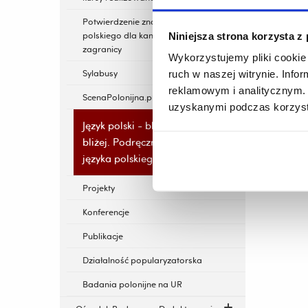
Natalia 
Potwierdzenie znajomości języka
polskiego dla kandydatów z
Niniejsza strona korzysta z
zagranicy
Wykorzystujemy pliki cookie 
Sylabusy
ruch w naszej witrynie. Inf
reklamowym i analitycznym. 
ScenaPolonijna.pl
uzyskanymi podczas korzysta
Język polski - blisko coraz
bliżej. Podręcznik do nauki
języka polskiego
Projekty
Konferencje
Publikacje
Działalność popularyzatorska
Badania polonijne na UR