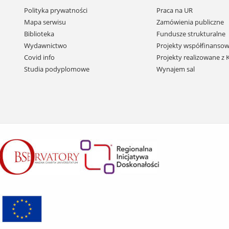
Pomiń
Polityka prywatności
Praca na UR
nawigację
Mapa serwisu
Zamówienia publiczne
i
Biblioteka
Fundusze strukturalne
przejdź
Wydawnictwo
Projekty współfinansow
do
Covid info
Projekty realizowane z
treści
Studia podyplomowe
Wynajem sal