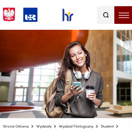
Słowa
kluczowe
Menu - górna belka
Strona Główna
Wydziały
Wydział Filologiczny
Student