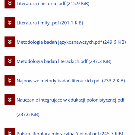
Pobierz
Literatura i historia .pdf
(215.9 KiB)
plik
Pobierz
Literatura i mity .pdf
(201.1 KiB)
plik
Pobierz
Metodologia badań językoznawczych.pdf
(249.6 KiB)
plik
Pobierz
Metodologia badań literackich.pdf
(297.3 KiB)
plik
Pobierz
Najnowsze metody badań literackich.pdf
(233.2 KiB)
plik
Pobierz
Nauczanie integrujące w edukacji polonistycznej.pdf
plik
(237.6 KiB)
Pobierz
Polska literatura migracyjna (unijna).pdf
(245.7 KiB)