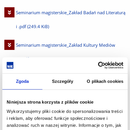
plik
Pobierz
Seminarium magisterskie_Zakład Badań nad Literaturą
plik
i .pdf
(249.4 KiB)
Pobierz
Seminarium magisterskie_Zakład Kultury Mediów
plik
(1).pdf
(312.6 KiB)
Pobierz
Seminarium magisterskie_Zakład Lingwistyki
Zgoda
Szczegóły
O plikach cookies
plik
Kulturowej .pdf
(262.0 KiB)
Niniejsza strona korzysta z plików cookie
Pobierz
Seminarium magisterskie_Zakład Literatury Polskiej XX
Wykorzystujemy pliki cookie do spersonalizowania treści
i reklam, aby oferować funkcje społecznościowe i
plik
.pdf
(299.9 KiB)
analizować ruch w naszej witrynie. Informacje o tym, jak