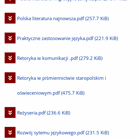
plik
Pobierz
Polska literatura najnowsza.pdf
(257.7 KiB)
plik
Pobierz
Praktyczne zastosowanie języka.pdf
(221.9 KiB)
plik
Pobierz
Retoryka w komunikacji .pdf
(279.2 KiB)
plik
Pobierz
Retoryka w piśmiennictwie staropolskim i
plik
oświeceniowym.pdf
(475.7 KiB)
Pobierz
Reżyseria.pdf
(236.6 KiB)
plik
Pobierz
Rozwój sytemu językowego.pdf
(231.5 KiB)