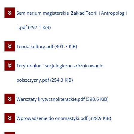
Pobierz
Seminarium magisterskie_Zakład Teorii i Antropologii
plik
L.pdf
(297.1 KiB)
Pobierz
Teoria kultury.pdf
(301.7 KiB)
plik
Pobierz
Terytorialne i socjologiczne zróżnicowanie
plik
polszczyzny.pdf
(254.3 KiB)
Pobierz
Warsztaty krytycznoliterackie.pdf
(390.6 KiB)
plik
Pobierz
Wprowadzenie do onomastyki.pdf
(328.9 KiB)
plik