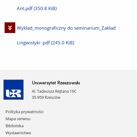
plik
Ant.pdf
(350.8 KiB)
Pobierz
Wykład_monograficzny do seminarium_Zakład
plik
Lingwistyki .pdf
(245.0 KiB)
Uniwersytet Rzeszowski
Al. Tadeusza Rejtana 16C
35-959 Rzeszów
Pomiń
Polityka prywatności
nawigację
Mapa serwisu
i
Biblioteka
przejdź
Wydawnictwo