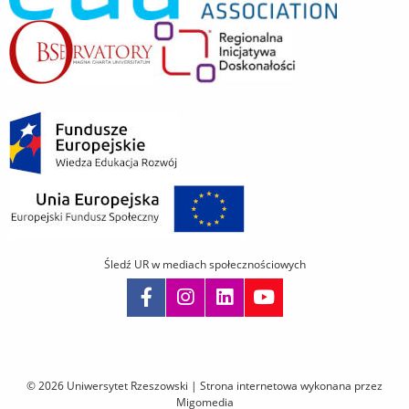
Śledź UR w mediach społecznościowych
Pomiń
nawigację
i
© 2026 Uniwersytet Rzeszowski |
Strona internetowa wykonana przez
przejdź
Migomedia