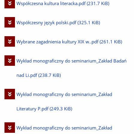
Pobierz
Współczesna kultura literacka.pdf
(231.7 KiB)
plik
Pobierz
Współczesny język polski.pdf
(325.1 KiB)
plik
Pobierz
Wybrane zagadnienia kultury XIX w..pdf
(261.1 KiB)
plik
Pobierz
Wykład monograficzny do seminarium_Zakład Badań
plik
nad Li.pdf
(238.7 KiB)
Pobierz
Wykład monograficzny do seminarium_Zakład
plik
Literatury P.pdf
(249.3 KiB)
Pobierz
Wykład monograficzny do seminarium_Zakład