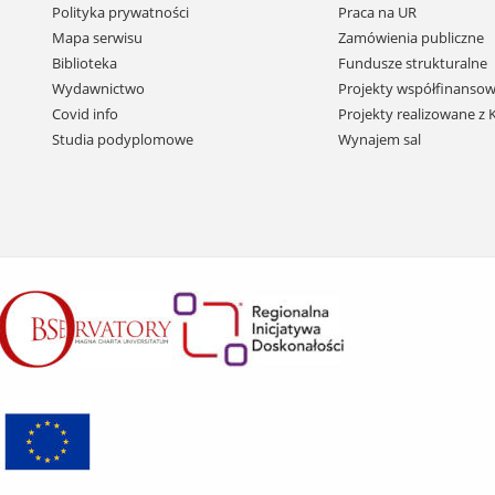
Pomiń
Polityka prywatności
Praca na UR
nawigację
Mapa serwisu
Zamówienia publiczne
i
Biblioteka
Fundusze strukturalne
przejdź
Wydawnictwo
Projekty współfinansow
do
Covid info
Projekty realizowane z
treści
Studia podyplomowe
Wynajem sal