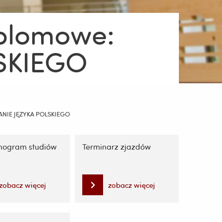
yplomowe:
SKIEGO
ZANIE JĘZYKA POLSKIEGO
ogram studiów
Terminarz zjazdów
zobacz więcej
zobacz więcej