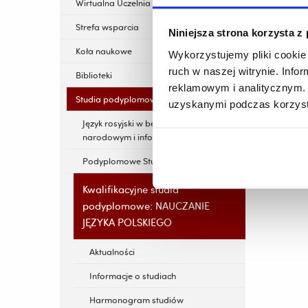
Wirtualna Uczelnia
Strefa wsparcia
Niniejsza strona korzysta z
Koła naukowe
Wykorzystujemy pliki cookie 
ruch w naszej witrynie. Inf
Biblioteki
reklamowym i analitycznym. 
Studia podyplomowe
uzyskanymi podczas korzysta
Język rosyjski w bezpieczeństwie
narodowym i informacyjnym
Podyplomowe Studia Logopedii
Kwalifikacyjne studia
podyplomowe: NAUCZANIE
JĘZYKA POLSKIEGO
Aktualności
Informacje o studiach
Harmonogram studiów