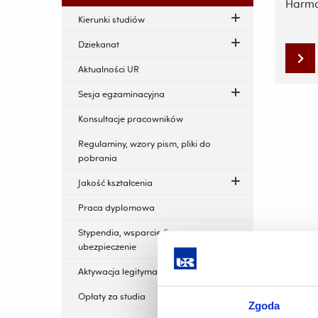
Harmo
Kierunki studiów
Dziekanat
Aktualności UR
Sesja egzaminacyjna
Konsultacje pracowników
Regulaminy, wzory pism, pliki do
pobrania
Jakość kształcenia
Praca dyplomowa
Stypendia, wsparcie finansowe,
ubezpieczenie
Aktywacja legitymacji studenckiej
Opłaty za studia
Zgoda