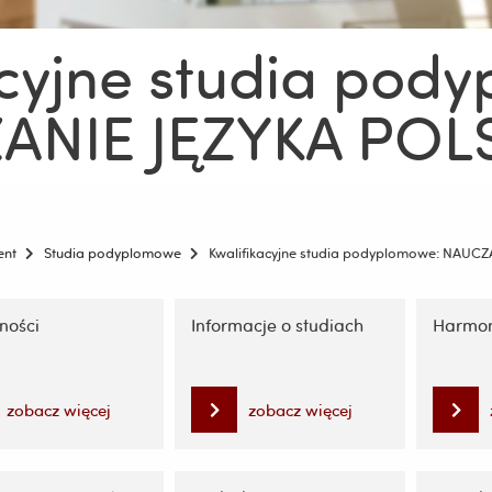
acyjne studia pod
ANIE JĘZYKA POL
ent
Studia podyplomowe
Kwalifikacyjne studia podyplomowe: NAUC
ję
ności
Informacje o studiach
Harmon
zobacz więcej
zobacz więcej