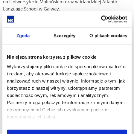
na Uniwersytecie Maltańskim oraz w irlandzkiej Atlantic
Language School w Galway.
Skorzystali ponadto z zajęć dodatkowych organizowanych
z pracodawcami, których celem było praktyczne
przygotowanie przyszłych tłumaczy do pracy w wybranej
Zgoda
Szczegóły
O plikach cookies
branży (np. media/komunikacja, turystyka, medycyna,
technika, prawo). W wyniku przeprowadzonych warsztatów
studenci nabyli wiedzę praktyczną z wybranych obszarów
Niniejsza strona korzysta z plików cookie
oraz podnieśli swoją kompetencję językową. Na kolejne
Wykorzystujemy pliki cookie do spersonalizowania treści
semestry planowane są następne kursy, szkolenia i warsztaty
i reklam, aby oferować funkcje społecznościowe i
oraz staże zagraniczne i wizyty studyjne, na które studentów
analizować ruch w naszej witrynie. Informacje o tym, jak
Kolegium Nauk Humanistycznych serdecznie zapraszamy.
korzystasz z naszej witryny, udostępniamy partnerom
społecznościowym, reklamowym i analitycznym.
W ramach programu POWER zaplanowane zostały także
Partnerzy mogą połączyć te informacje z innymi danymi
działania podnoszące kompetencje dydaktyczne kadry.
otrzymanymi od Ciebie lub uzyskanymi podczas
Pracownicy dydaktyczni i badawczo-dydaktyczni Instytutu
korzystania z ich usług.
Neofilologii oraz Instytutu Polonistyki i Dziennikarstwa
Kolegium Nauk Humanistycznych brali m.in. udział w kursach
dokształcających z zakresu obsługi programów