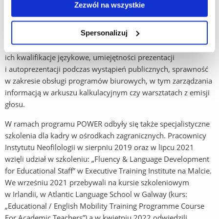
Zezwól na wszystkie
wspomagających tłumaczenie pisemne, tworzenia
audiodeskrypcji, tłumaczenia ustnego, dydaktyki przekładu
Spersonalizuj
oraz dydaktyki przekładu specjalistycznego, w tym
literackiego oraz warsztatach szkoleniowych podnoszących
ich kwalifikacje językowe, umiejętności prezentacji
i autoprezentacji podczas wystąpień publicznych, sprawność
w zakresie obsługi programów biurowych, w tym zarządzania
informacją w arkuszu kalkulacyjnym czy warsztatach z emisji
głosu.
W ramach programu POWER odbyły się także specjalistyczne
szkolenia dla kadry w ośrodkach zagranicznych. Pracownicy
Instytutu Neofilologii w sierpniu 2019 oraz w lipcu 2021
wzięli udział w szkoleniu: „Fluency & Language Development
for Educational Staff” w Executive Training Institute na Malcie.
We wrześniu 2021 przebywali na kursie szkoleniowym
w Irlandii, w Atlantic Language School w Galway (kurs:
„Educational / English Mobility Training Programme Course
For Academic Teachers”) a w kwietniu 2022 odwiedzili