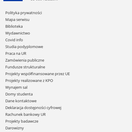
Pomiń
Polityka prywatności
nawigację
Mapa serwisu
i
Biblioteka
przejdź
Wydawnictwo
do
Covid info
treści
Studia podyplomowe
Praca na UR
Zamówienia publiczne
Fundusze strukturalne
Projekty współfinansowane przez UE
Projekty realizowane z KPO
Wynajem sal
Domy studenta
Dane kontaktowe
Deklaracja dostępności cyfrowej
Rachunek bankowy UR
Projekty badawcze
Darowizny