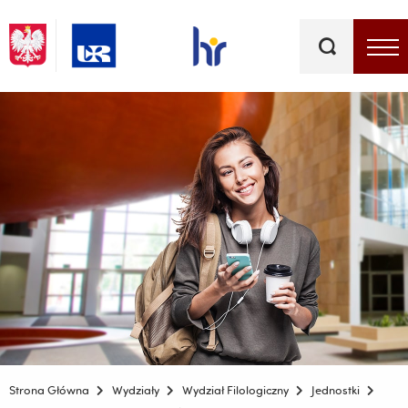
Słowa
kluczowe
Menu - górna belka
Strona Główna
Wydziały
Wydział Filologiczny
Jednostki