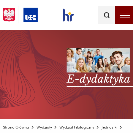
Słowa
kluczowe
Menu - górna belka
Strona Główna
Wydziały
Wydział Filologiczny
Jednostki