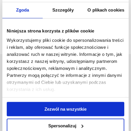
Zgoda
Szczegóły
O plikach cookies
Niniejsza strona korzysta z plików cookie
Wykorzystujemy pliki cookie do spersonalizowania treści
i reklam, aby oferować funkcje społecznościowe i
analizować ruch w naszej witrynie. Informacje o tym, jak
korzystasz z naszej witryny, udostępniamy partnerom
Uniwersytet Rzeszowski
społecznościowym, reklamowym i analitycznym.
Al. Tadeusza Rejtana 16C
Partnerzy mogą połączyć te informacje z innymi danymi
35-959 Rzeszów
otrzymanymi od Ciebie lub uzyskanymi podczas
korzystania z ich usług.
Pomiń
Polityka prywatności
nawigację
Mapa serwisu
i
Biblioteka
Zezwól na wszystkie
przejdź
Wydawnictwo
do
Covid info
treści
Spersonalizuj
Studia podyplomowe