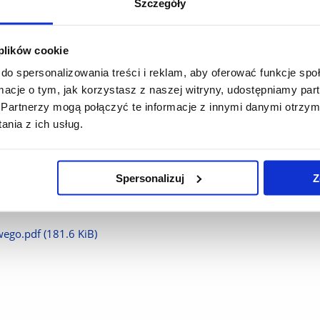
Szczegóły
pdf
(316.0 KiB)
 plików cookie
do spersonalizowania treści i reklam, aby oferować funkcje sp
 obcych.pdf
(158.7 KiB)
ormacje o tym, jak korzystasz z naszej witryny, udostępniamy p
Partnerzy mogą połączyć te informacje z innymi danymi otrzym
nia z ich usług.
df
(199.1 KiB)
Spersonalizuj
Z
-polska.pdf
(190.7 KiB)
owego.pdf
(181.6 KiB)