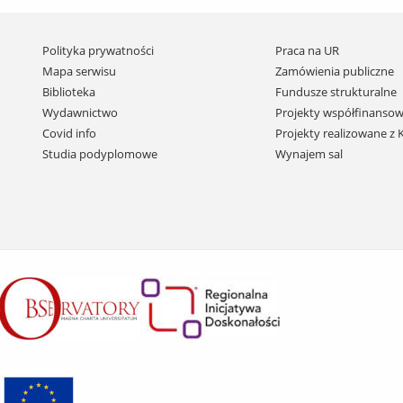
Pomiń
Polityka prywatności
Praca na UR
nawigację
Mapa serwisu
Zamówienia publiczne
i
Biblioteka
Fundusze strukturalne
przejdź
Wydawnictwo
Projekty współfinansow
do
Covid info
Projekty realizowane z
treści
Studia podyplomowe
Wynajem sal