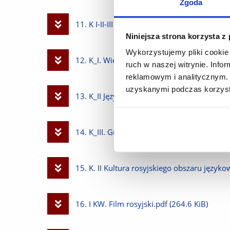
Zgoda
plik
Pobierz
11. K I-II-III LIC Historia literatury rosyjskiej.
Niniejsza strona korzysta z
plik
Wykorzystujemy pliki cookie 
Pobierz
12. K_I. Wiedza o akwizycji i nauce języków
ruch w naszej witrynie. Inf
reklamowym i analitycznym. 
plik
uzyskanymi podczas korzysta
Pobierz
13. K_II Język staro-cerkiewno-słowiański.p
plik
Pobierz
14. K_III. Gramatyka kontrastywna rosyjsko
plik
Pobierz
15. K. II Kultura rosyjskiego obszaru język
plik
Pobierz
16. I KW. Film rosyjski.pdf
(264.6 KiB)