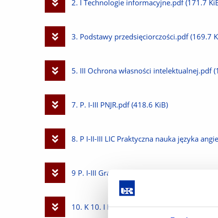
Pobierz
2. I Technologie informacyjne.pdf
(171.7 Ki
plik
Pobierz
3. Podstawy przedsięciorczości.pdf
(169.7 K
plik
Pobierz
5. III Ochrona własności intelektualnej.pdf
(
plik
Pobierz
7. P. I-III PNJR.pdf
(418.6 KiB)
plik
Pobierz
8. P I-II-III LIC Praktyczna nauka języka angi
plik
Pobierz
9 P. I-III Gramatyka opisowa języka rosyjsk
plik
Pobierz
10. K 10. I LIC Historia rosyjskiego obszar