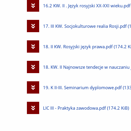
plik
Pobierz
16.2 KW. II . Język rosyjski XX-XXI wieku.pdf
plik
Pobierz
17. III KW. Socjokulturowe realia Rosji.pdf
(
plik
Pobierz
18. II KW. Rosyjski język prawa.pdf
(174.2 K
plik
Pobierz
18. KW. II Najnowsze tendecje w nauczaniu 
plik
Pobierz
19. K II-III. Seminarium dyplomowe.pdf
(133
plik
Pobierz
LIC III - Praktyka zawodowa.pdf
(174.2 KiB)
plik