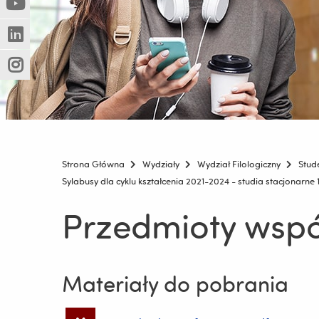
(Nowe
(Link
innej
okno)
do
strony)
(Nowe
(Link
innej
okno)
do
strony)
(Nowe
(Link
innej
okno)
do
strony)
innej
strony)
Strona Główna
Wydziały
Wydział Filologiczny
Stud
Sylabusy dla cyklu kształcenia 2021-2024 - studia stacjonarne 1
Przedmioty wspól
Materiały do pobrania