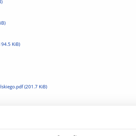
B)
iB)
194.5 KiB)
elskiego.pdf
(201.7 KiB)
iego.pdf
(228.9 KiB)
u językowego.pdf
(190.0 KiB)