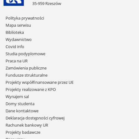
35-959 Rzeszów
Pomiń
Polityka prywatności
nawigację
Mapa serwisu
i
Biblioteka
przejdź
Wydawnictwo
do
Covid info
treści
Studia podyplomowe
Praca na UR
Zamówienia publiczne
Fundusze strukturalne
Projekty współfinansowane przez UE
Projekty realizowane z KPO
Wynajem sal
Domy studenta
Dane kontaktowe
Deklaracja dostępności cyfrowej
Rachunek bankowy UR
Projekty badawcze