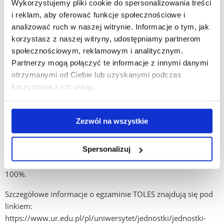
Wykorzystujemy pliki cookie do spersonalizowania treści
i reklam, aby oferować funkcje społecznościowe i
Informacje o podręczniku:
analizować ruch w naszej witrynie. Informacje o tym, jak
Należy zaopatrzyć się w podręcznik "The Lawyer's English
korzystasz z naszej witryny, udostępniamy partnerom
Coursebook" autorstwa Catherine Mason, wydawnictwo
społecznościowym, reklamowym i analitycznym.
Global Legal English (Higher Level) – książka jest dostępna
Partnerzy mogą połączyć te informacje z innymi danymi
w bibliotece UR. Opanowanie materiału zawartego
otrzymanymi od Ciebie lub uzyskanymi podczas
w podręczniku jest niezbędne dla wszystkich, którzy chcą zdać
korzystania z ich usług.
egzamin TOLES, bez względu na to, czy ostatecznie zdecydują
się na poziom Foundation, Higher czy Advanced.
Zezwól na wszystkie
Dlaczego warto?
Spersonalizuj
Nasze statystyki mówią same za siebie: zdawalność tego
egzaminu przez naszych studentów i kursantów wynosi
100%.
Szczegółowe informacje o egzaminie TOLES znajdują się pod
linkiem:
https://www.ur.edu.pl/pl/uniwersytet/jednostki/jednostki-