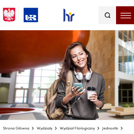
Słowa
kluczowe
Menu - górna belka
Strona Główna
Wydziały
Wydział Filologiczny
Jednostki