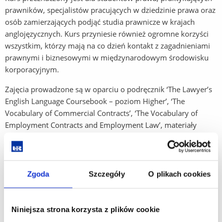
prawników, specjalistów pracujących w dziedzinie prawa oraz
osób zamierzających podjąć studia prawnicze w krajach
anglojęzycznych. Kurs przyniesie również ogromne korzyści
wszystkim, którzy mają na co dzień kontakt z zagadnieniami
prawnymi i biznesowymi w międzynarodowym środowisku
korporacyjnym.
Zajęcia prowadzone są w oparciu o podręcznik ‘The Lawyer’s
English Language Coursebook – poziom Higher’, ‘The
Vocabulary of Commercial Contracts’, ‘The Vocabulary of
Employment Contracts and Employment Law’, materiały
egzaminacyjne oraz fragmenty umów i korespondencji
prawnej. Program wzbogacają specjalnie opracowane na
potrzeby kursu, autorskie materiały dydaktyczne – w tym
czytelne infografiki ilustrujące terminologię, dodatkowe
Zgoda
Szczegóły
O plikach cookies
ćwiczenia, materiały audio-video oraz urozmaicone zadania
leksykalne. Szczególny nacisk kierowany jest na praktyczną
naukę przydatnych kolokacji, zwrotów frazeologicznych oraz
Niniejsza strona korzysta z plików cookie
wyrażeń przyimkowych.