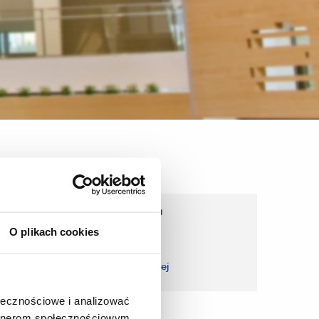
Wirtualna Uczelnia
O plikach cookies
zobacz więcej
ołecznościowe i analizować
artnerom społecznościowym,