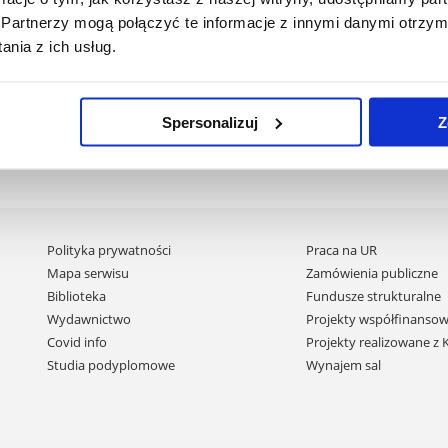
Partnerzy mogą połączyć te informacje z innymi danymi otrzym
nia z ich usług.
Spersonalizuj
Z
Pomiń
Polityka prywatności
Praca na UR
nawigację
Mapa serwisu
Zamówienia publiczne
i
Biblioteka
Fundusze strukturalne
przejdź
Wydawnictwo
Projekty współfinansow
do
Covid info
Projekty realizowane z
treści
Studia podyplomowe
Wynajem sal