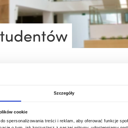
 studentów
e z tokiem studiów
Usługi IT dla studentów
am
Statistica
Szczegóły
zobacz więcej
zobacz więcej
 plików cookie
do spersonalizowania treści i reklam, aby oferować funkcje sp
ormacje o tym, jak korzystasz z naszej witryny, udostępniamy p