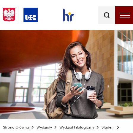
Słowa
kluczowe
Menu - górna belka
Strona Główna
Wydziały
Wydział Filologiczny
Student