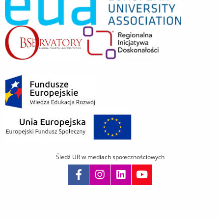
Śledź UR w mediach społecznościowych
Pomiń
nawigację
i