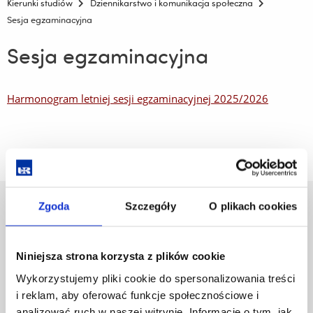
Kierunki studiów
Dziennikarstwo i komunikacja społeczna
Sesja egzaminacyjna
Sesja egzaminacyjna
Harmonogram letniej sesji egzaminacyjnej 2025/2026
Zgoda
Szczegóły
O plikach cookies
Uniwersytet Rzeszowski
Al. Tadeusza Rejtana 16C
35-959 Rzeszów
Niniejsza strona korzysta z plików cookie
Pomiń
Polityka prywatności
Wykorzystujemy pliki cookie do spersonalizowania treści
nawigację
Mapa serwisu
i reklam, aby oferować funkcje społecznościowe i
i
Biblioteka
analizować ruch w naszej witrynie. Informacje o tym, jak