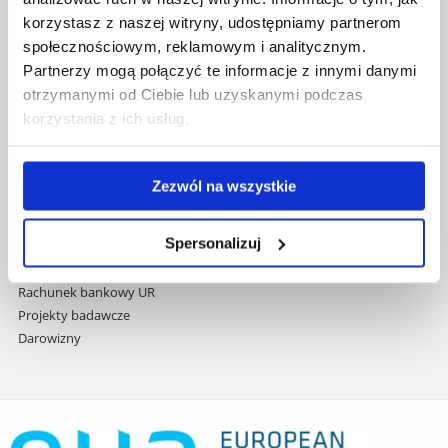
przejdź
Wydawnictwo
korzystasz z naszej witryny, udostępniamy partnerom
do
Covid info
społecznościowym, reklamowym i analitycznym.
treści
Studia podyplomowe
Partnerzy mogą połączyć te informacje z innymi danymi
Praca na UR
otrzymanymi od Ciebie lub uzyskanymi podczas
Zamówienia publiczne
korzystania z ich usług.
Fundusze strukturalne
Projekty współfinansowane przez UE
Projekty realizowane z KPO
Zezwól na wszystkie
Wynajem sal
Domy studenta
Spersonalizuj
Dane kontaktowe
Deklaracja dostępności cyfrowej
Rachunek bankowy UR
Projekty badawcze
Darowizny