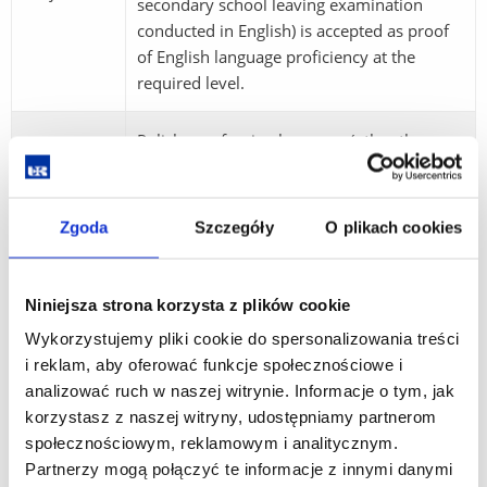
secondary school leaving examination
conducted in English) is accepted as proof
of English language proficiency at the
required level.
Polish or a foreign language (other than
English) at basic or advanced level from the
written part of the secondary school
Additional
leaving examination.
Zgoda
Szczegóły
O plikach cookies
criterion
For candidates with A-levels, each
additional A-level (other than the one used
to meet the English language requirement)
Niniejsza strona korzysta z plików cookie
may be considered as an additional subject.
Wykorzystujemy pliki cookie do spersonalizowania treści
i reklam, aby oferować funkcje społecznościowe i
analizować ruch w naszej witrynie. Informacje o tym, jak
*Additional eligibility criterion for foreign nationals – Result of
korzystasz z naszej witryny, udostępniamy partnerom
an examination testing knowledge necessary to undertake
społecznościowym, reklamowym i analitycznym.
studies.
Partnerzy mogą połączyć te informacje z innymi danymi