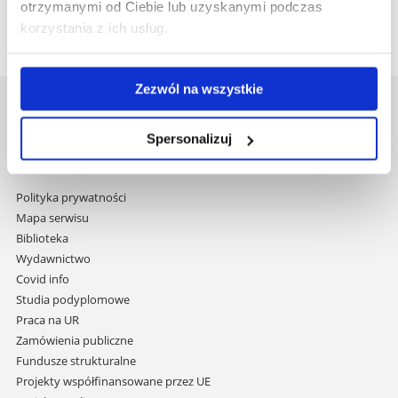
otrzymanymi od Ciebie lub uzyskanymi podczas
korzystania z ich usług.
Zezwól na wszystkie
Uniwersytet Rzeszowski
Al. Tadeusza Rejtana 16C
Spersonalizuj
35-959 Rzeszów
Pomiń
Polityka prywatności
nawigację
Mapa serwisu
i
Biblioteka
przejdź
Wydawnictwo
do
Covid info
treści
Studia podyplomowe
Praca na UR
Zamówienia publiczne
Fundusze strukturalne
Projekty współfinansowane przez UE