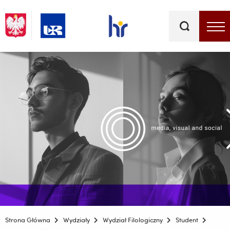
Słowa
kluczowe
Menu - górna belka
Strona Główna
Wydziały
Wydział Filologiczny
Student