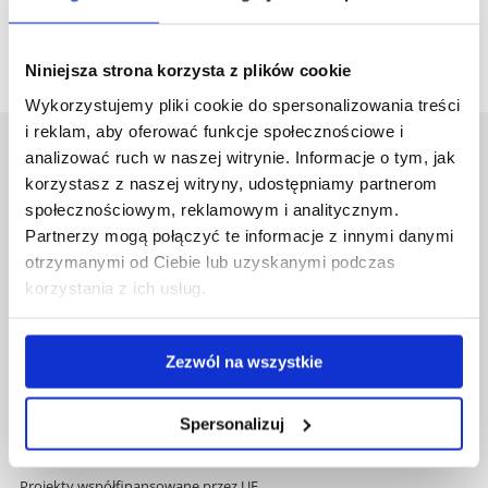
Niniejsza strona korzysta z plików cookie
Wykorzystujemy pliki cookie do spersonalizowania treści
i reklam, aby oferować funkcje społecznościowe i
analizować ruch w naszej witrynie. Informacje o tym, jak
Uniwersytet Rzeszowski
korzystasz z naszej witryny, udostępniamy partnerom
Al. Tadeusza Rejtana 16C
społecznościowym, reklamowym i analitycznym.
35-959 Rzeszów
Partnerzy mogą połączyć te informacje z innymi danymi
Pomiń
Polityka prywatności
otrzymanymi od Ciebie lub uzyskanymi podczas
nawigację
Mapa serwisu
korzystania z ich usług.
i
Biblioteka
przejdź
Wydawnictwo
do
Covid info
Zezwól na wszystkie
treści
Studia podyplomowe
Praca na UR
Spersonalizuj
Zamówienia publiczne
Fundusze strukturalne
Projekty współfinansowane przez UE