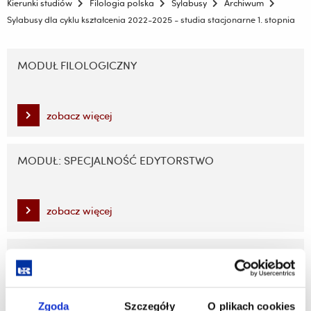
Kierunki studiów
Filologia polska
Sylabusy
Archiwum
Sylabusy dla cyklu kształcenia 2022-2025 - studia stacjonarne 1. stopnia
Pomiń
nawigację
MODUŁ FILOLOGICZNY
i
przejdź
do
zobacz więcej
treści
MODUŁ: SPECJALNOŚĆ EDYTORSTWO
zobacz więcej
MODUŁ: SPECJALNOŚĆ NAUCZYCIELSKA
zobacz więcej
Zgoda
Szczegóły
O plikach cookies