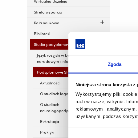
Wirtualna Uczelnia
Strefa wsparcia
Koła naukowe
Biblioteki
Studia podyplomowe
Język rosyjski w bezpieczeństwie
narodowym i informacyjnym
Zgoda
Podyplomowe Studia Logopedii
Aktualności
Niniejsza strona korzysta z
O studiach logopedycznych
Wykorzystujemy pliki cookie 
ruch w naszej witrynie. Inf
O studiach
reklamowym i analitycznym. 
neurologopedycznych
uzyskanymi podczas korzysta
Rekrutacja
Praktyki