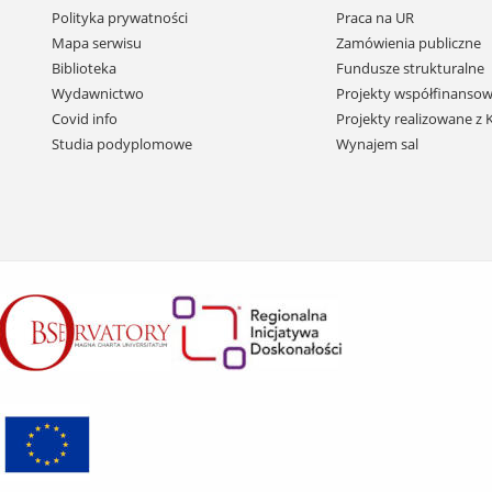
Pomiń
Polityka prywatności
Praca na UR
nawigację
Mapa serwisu
Zamówienia publiczne
i
Biblioteka
Fundusze strukturalne
przejdź
Wydawnictwo
Projekty współfinansow
do
Covid info
Projekty realizowane z
treści
Studia podyplomowe
Wynajem sal