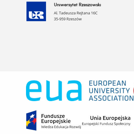
Uniwersytet Rzeszowski
Al. Tadeusza Rejtana 16C
35-959 Rzeszów