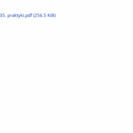
plik
Pobierz
35. praktyki.pdf
(256.5 KiB)
plik