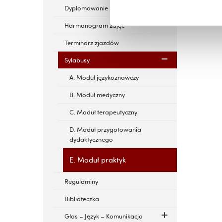
Dyplomowanie
Harmonogram zajęć
Terminarz zjazdów
Sylabusy
A. Moduł językoznawczy
B. Moduł medyczny
C. Moduł terapeutyczny
D. Moduł przygotowania
dydaktycznego
E. Moduł praktyk
Regulaminy
Biblioteczka
Głos – Język – Komunikacja