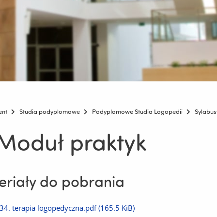
ent
Studia podyplomowe
Podyplomowe Studia Logopedii
Sylabus
 Moduł praktyk
riały do pobrania
Pobierz
34. terapia logopedyczna.pdf
(165.5 KiB)