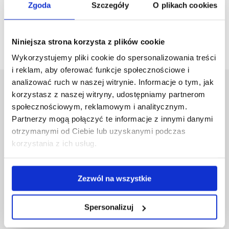
Zgoda
Szczegóły
O plikach cookies
Niniejsza strona korzysta z plików cookie
Wykorzystujemy pliki cookie do spersonalizowania treści
i reklam, aby oferować funkcje społecznościowe i
analizować ruch w naszej witrynie. Informacje o tym, jak
Uniwersytet Rzeszowski
korzystasz z naszej witryny, udostępniamy partnerom
Al. Tadeusza Rejtana 16C
społecznościowym, reklamowym i analitycznym.
35-959 Rzeszów
Partnerzy mogą połączyć te informacje z innymi danymi
otrzymanymi od Ciebie lub uzyskanymi podczas
Pomiń
Polityka prywatności
korzystania z ich usług.
nawigację
Mapa serwisu
i
Biblioteka
przejdź
Wydawnictwo
Zezwól na wszystkie
do
Covid info
treści
Studia podyplomowe
Spersonalizuj
Praca na UR
Zamówienia publiczne