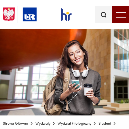
Słowa
kluczowe
Menu - górna belka
Strona Główna
Wydziały
Wydział Filologiczny
Student