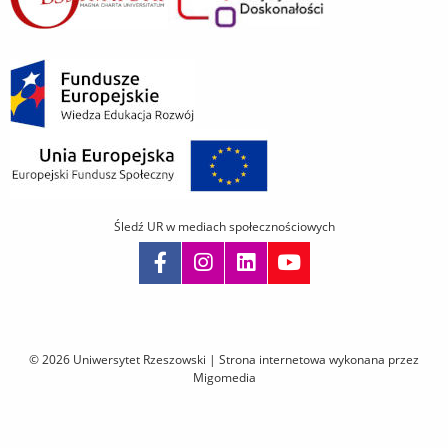
Śledź UR w mediach społecznościowych
Pomiń
nawigację
i
© 2026 Uniwersytet Rzeszowski |
Strona internetowa wykonana przez
przejdź
Migomedia
do
treści