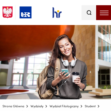
Słowa
kluczowe
Menu - górna belka
Strona Główna
Wydziały
Wydział Filologiczny
Student