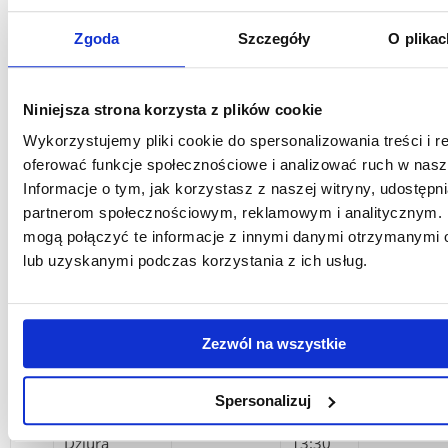
18.06.2026
10.30
03.09.202
Dr Anna
12.
Stasienko
Zgoda
Szczegóły
O plikac
24.06.2026
9.00-
10.09.202
10.30
Niniejsza strona korzysta z plików cookie
9.00-
Wykorzystujemy pliki cookie do spersonalizowania treści i r
Mgr Anna
17.06.2026
10.00
03.09.202
oferować funkcje społecznościowe i analizować ruch w nasze
13.
Toczyńska-
22.06.2026
9.30-
10.09.202
Informacje o tym, jak korzystasz z naszej witryny, udostęp
Pęksa
11.30
partnerom społecznościowym, reklamowym i analitycznym. 
mogą połączyć te informacje z innymi danymi otrzymanymi 
lub uzyskanymi podczas korzystania z ich usług.
Dr Magdalena
8:30 -
14.
czwartek
czwartek
Woś
10:00
Dr Anna
11:30-
Zezwól na wszystkie
15.
26.06.2026
czwartek
Żarska
13:00
Spersonalizuj
Dr Anna
12:00-
16.
poniedziałek
poniedział
Dziura
13:30