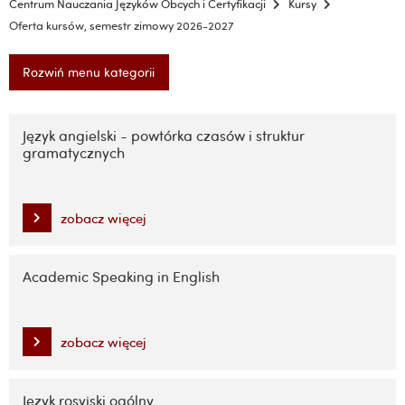
Centrum Nauczania Języków Obcych i Certyfikacji
Kursy
Oferta kursów, semestr zimowy 2026-2027
Rozwiń menu kategorii
Pomiń
nawigację
Język angielski - powtórka czasów i struktur
gramatycznych
i
przejdź
do
treści
zobacz więcej
Academic Speaking in English
zobacz więcej
Język rosyjski ogólny