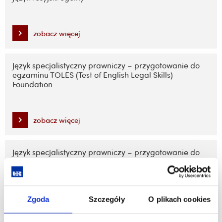
zobacz więcej
Język specjalistyczny prawniczy – przygotowanie do
egzaminu TOLES (Test of English Legal Skills)
Foundation
zobacz więcej
Język specjalistyczny prawniczy – przygotowanie do
egzaminu TOLES (Test of English Legal Skills) Higher
zobacz więcej
Zgoda
Szczegóły
O plikach cookies