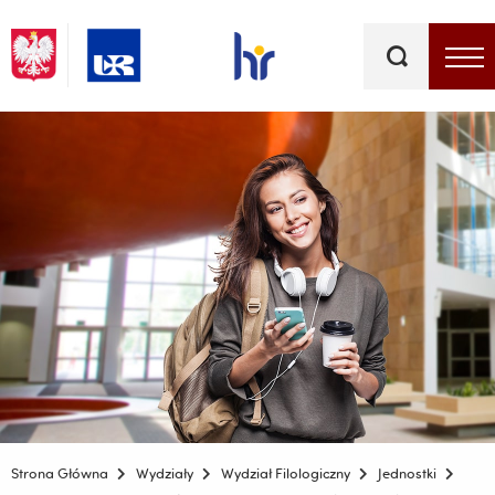
Słowa
kluczowe
Menu - górna belka
Strona Główna
Wydziały
Wydział Filologiczny
Jednostki