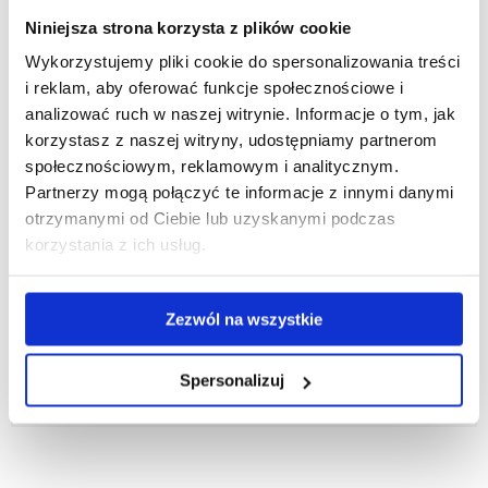
Język angielski prawniczy dla pracowników
Niniejsza strona korzysta z plików cookie
Wykorzystujemy pliki cookie do spersonalizowania treści
i reklam, aby oferować funkcje społecznościowe i
zobacz więcej
analizować ruch w naszej witrynie. Informacje o tym, jak
korzystasz z naszej witryny, udostępniamy partnerom
Język angielski ogólny
społecznościowym, reklamowym i analitycznym.
Partnerzy mogą połączyć te informacje z innymi danymi
otrzymanymi od Ciebie lub uzyskanymi podczas
zobacz więcej
korzystania z ich usług.
Język niemiecki dla studentów
Zezwól na wszystkie
Spersonalizuj
zobacz więcej