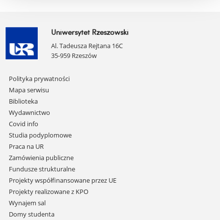
Uniwersytet Rzeszowski
Al. Tadeusza Rejtana 16C
35-959 Rzeszów
Pomiń
Polityka prywatności
nawigację
Mapa serwisu
i
Biblioteka
przejdź
Wydawnictwo
do
Covid info
treści
Studia podyplomowe
Praca na UR
Zamówienia publiczne
Fundusze strukturalne
Projekty współfinansowane przez UE
Projekty realizowane z KPO
Wynajem sal
Domy studenta