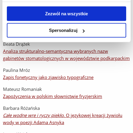
DEBIUTY NAUKOWE
Zezwól na wszystkie
Klaudia Cempa-Włodarczyk
Echolalia: zabawa słowem czy zaburzenie mowy? (na
Spersonalizuj
przykładzie zachowań językowych autystycznej dziewczynki)
Beata Drążek
Analiza strukturalno-semantyczna wybranych nazw
gabinetów sto­matologicznych w województwie podkarpackim
Paulina Mróz
Zapis fonetyczny jako zjawisko typografczne
Mateusz Romaniak
Zapożyczenia w polskim słownictwie fryzjerskim
Barbara Różańska
Całe wodne wre i ryczy piekło
. O językowej kreacji żywiołu
wody w poezji Adama Asnyka