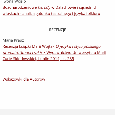
Iwona Wcisło
Bożonarodzeniowe
herody
w Dalachowie i sąsiednich
wioskach - analiza gatunku teatralnego i języka folkloru
RECENZJE
Maria Krauz
Recenzja książki Marii Wojtak
O języku i stylu polskiego
dramatu. Studia i szkice
, Wydawnictwo Uniwersytetu Marii
Curie-Skłodowskiej, Lublin 2014, ss. 285
Wskazówki dla Autorów