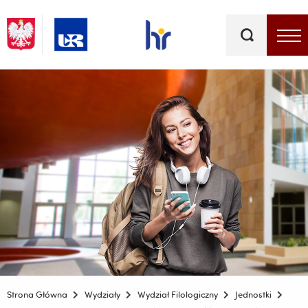
Słowa
kluczowe
Menu - górna belka
Strona Główna
Wydziały
Wydział Filologiczny
Jednostki