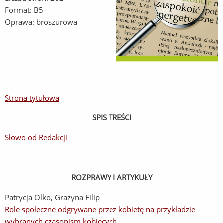
Format: B5
Oprawa: broszurowa
Strona tytułowa
SPIS TREŚCI
Słowo od Redakcji
ROZPRAWY I ARTYKUŁY
Patrycja Olko, Grażyna Filip
Role społeczne odgrywane przez kobietę na przykładzie
wybranych czasopism kobiecych