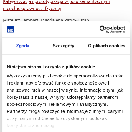
Kategoryzacja i prototypizacja w polu semantycznym
niepełnosprawności fzycznej
Mateusz Lampart, Magdalena Patro-Kucab
Retoryka na usługach kampanii wyborczej (na przykładzie
debat z udziałem Aleksandra Kwaśniewskiego, Lecha
Kaczyńskiego i Bronisława Komorowskiego)
Zgoda
Szczegóły
O plikach cookies
Beata Romanek
Język uczniów - charakterystyka, opinie nauczycieli o tym
Niniejsza strona korzysta z plików cookie
zjawisku
Wykorzystujemy pliki cookie do spersonalizowania treści
Robert Słabczyński
i reklam, aby oferować funkcje społecznościowe i
Przyjazny dla twojej kieszeni
- o semantyce słowa
przyjazny
analizować ruch w naszej witrynie. Informacje o tym, jak
we współczesnych tekstach reklamowych
korzystasz z naszej witryny, udostępniamy partnerom
społecznościowym, reklamowym i analitycznym.
Bożena Taras
Partnerzy mogą połączyć te informacje z innymi danymi
Dziedzictwo kulturowe w dobie globalizacji (na przykładzie
otrzymanymi od Ciebie lub uzyskanymi podczas
tradycji ziemi rzeszowskiej)
korzystania z ich usług.