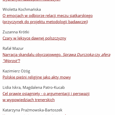
Wioletta Kochmańska
O emocjach w odbiorze relacji meczu siatkarskiego
(przyczynek do projektu metodologii badawczej)
Zuzanna Krótki
Czary w leksyce dawnej polszczyzny
Rafał Mazur
Narracja skandalu obyczajowego.
Sprawa Durczoka
czy
afera
"Wprost"
?
Kazimierz Ożóg
Polskie pieśni religijne jako akty mowy
Lidia Iskra, Magdalena Patro-Kucab
Cel prawie osiągnięty - o argumentacji i perswazji
w wypowiedziach trenerskich
Katarzyna Prażmowska-Bartoszek