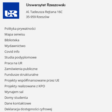
Uniwersytet Rzeszowski
Al. Tadeusza Rejtana 16C
35-959 Rzeszów
Pomiń
Polityka prywatności
nawigację
Mapa serwisu
i
Biblioteka
przejdź
Wydawnictwo
do
Covid info
treści
Studia podyplomowe
Praca na UR
Zamówienia publiczne
Fundusze strukturalne
Projekty współfinansowane przez UE
Projekty realizowane z KPO
Wynajem sal
Domy studenta
Dane kontaktowe
Deklaracja dostępności cyfrowej