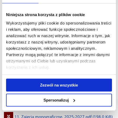
Pobierz
8. Wybrane zagadnienia z zakresu literatury
Niniejsza strona korzysta z plików cookie
Wykorzystujemy pliki cookie do spersonalizowania treści
plik
niemieckojęzycznej, 2025-2027.pdf
(291.5 KiB)
i reklam, aby oferować funkcje społecznościowe i
analizować ruch w naszej witrynie. Informacje o tym, jak
Pobierz
9. Seminarium magisterskie, 2025-2027.pdf
(228.1 KiB)
korzystasz z naszej witryny, udostępniamy partnerom
społecznościowym, reklamowym i analitycznym.
plik
Partnerzy mogą połączyć te informacje z innymi danymi
Pobierz
10. Metodologia badań językoznawczych, 2025-
otrzymanymi od Ciebie lub uzyskanymi podczas
korzystania z ich usług.
plik
2027.pdf
(213.9 KiB)
Zezwól na wszystkie
Pobierz
10. Metodologia badań literaturoznawczych, 2025-
plik
2027.pdf
(222.0 KiB)
Spersonalizuj
Pobierz
11. Zajęcia monograficzne, 2025-2027.pdf
(198.0 KiB)