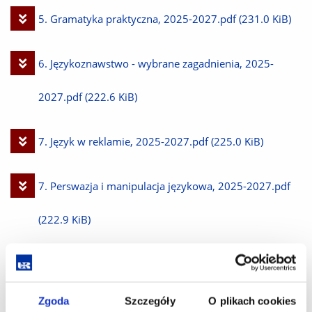
Pobierz
5. Gramatyka praktyczna, 2025-2027.pdf
(231.0 KiB)
plik
Pobierz
6. Językoznawstwo - wybrane zagadnienia, 2025-
plik
2027.pdf
(222.6 KiB)
Pobierz
7. Język w reklamie, 2025-2027.pdf
(225.0 KiB)
plik
Pobierz
7. Perswazja i manipulacja językowa, 2025-2027.pdf
plik
(222.9 KiB)
Pobierz
7. Struktura informacyjna tekstów, 2025-2027.pdf
plik
(219.2 KiB)
Zgoda
Szczegóły
O plikach cookies