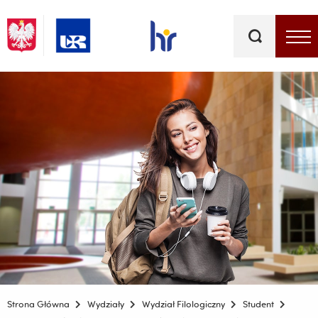
Słowa
kluczowe
Menu - górna belka
Strona Główna
Wydziały
Wydział Filologiczny
Student