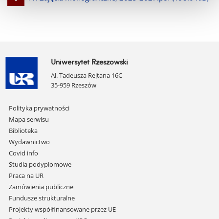
plik
Uniwersytet Rzeszowski
Al. Tadeusza Rejtana 16C
35-959 Rzeszów
Pomiń
Polityka prywatności
nawigację
Mapa serwisu
i
Biblioteka
przejdź
Wydawnictwo
do
Covid info
treści
Studia podyplomowe
Praca na UR
Zamówienia publiczne
Fundusze strukturalne
Projekty współfinansowane przez UE