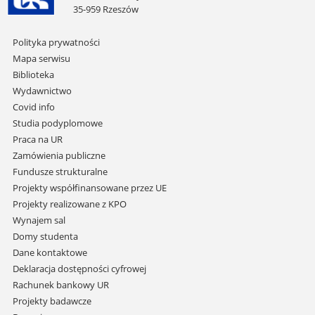
35-959 Rzeszów
Pomiń
Polityka prywatności
nawigację
Mapa serwisu
i
Biblioteka
przejdź
Wydawnictwo
do
Covid info
treści
Studia podyplomowe
Praca na UR
Zamówienia publiczne
Fundusze strukturalne
Projekty współfinansowane przez UE
Projekty realizowane z KPO
Wynajem sal
Domy studenta
Dane kontaktowe
Deklaracja dostępności cyfrowej
Rachunek bankowy UR
Projekty badawcze