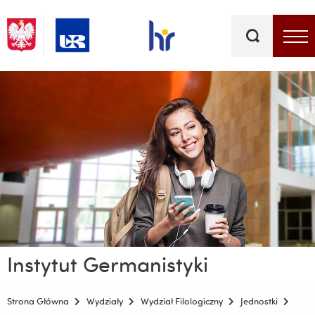
Słowa
kluczowe
Menu - górna belka
Instytut Germanistyki
Strona Główna
Wydziały
Wydział Filologiczny
Jednostki