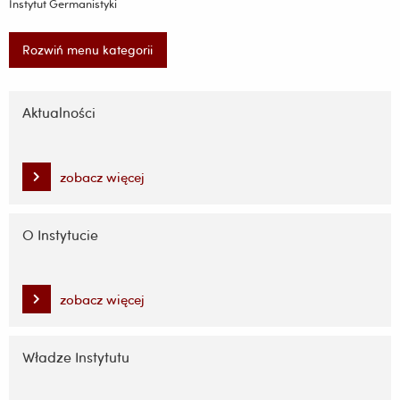
Instytut Germanistyki
Rozwiń menu kategorii
Pomiń
nawigację
Aktualności
i
przejdź
do
zobacz więcej
treści
O Instytucie
zobacz więcej
Władze Instytutu