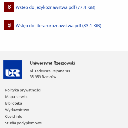
plik
Pobierz
Wstep do jezykoznawstwa.pdf
(77.4 KiB)
plik
Pobierz
Wstęp do literaruroznawstwa.pdf
(83.1 KiB)
plik
Uniwersytet Rzeszowski
Al. Tadeusza Rejtana 16C
35-959 Rzeszów
Pomiń
Polityka prywatności
nawigację
Mapa serwisu
i
Biblioteka
przejdź
Wydawnictwo
do
Covid info
treści
Studia podyplomowe