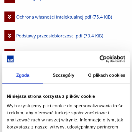
plik
Pobierz
Ochrona własności intelektualnej.pdf
(75.4 KiB)
plik
Pobierz
Podstawy przedsiebiorczosci.pdf
(73.4 KiB)
plik
Pobierz
Podstawy semiotyki.pdf
(74.7 KiB)
plik
Pobierz
Praktyczna nauka jezyka angielskiego sem 1.pdf
(81.7
Zgoda
Szczegóły
O plikach cookies
plik
KiB)
Niniejsza strona korzysta z plików cookie
Wykorzystujemy pliki cookie do spersonalizowania treści
Pobierz
Praktyczna nauka jezyka angielskiego sem 2.pdf
(82.0
i reklam, aby oferować funkcje społecznościowe i
analizować ruch w naszej witrynie. Informacje o tym, jak
plik
KiB)
korzystasz z naszej witryny, udostępniamy partnerom