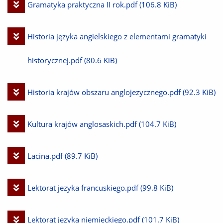
Pobierz
Gramatyka praktyczna II rok.pdf
(106.8 KiB)
plik
Pobierz
Historia języka angielskiego z elementami gramatyki
plik
historycznej.pdf
(80.6 KiB)
Pobierz
Historia krajów obszaru anglojezycznego.pdf
(92.3 KiB)
plik
Pobierz
Kultura krajów anglosaskich.pdf
(104.7 KiB)
plik
Pobierz
Lacina.pdf
(89.7 KiB)
plik
Pobierz
Lektorat jezyka francuskiego.pdf
(99.8 KiB)
plik
Pobierz
Lektorat jezyka niemieckiego.pdf
(101.7 KiB)