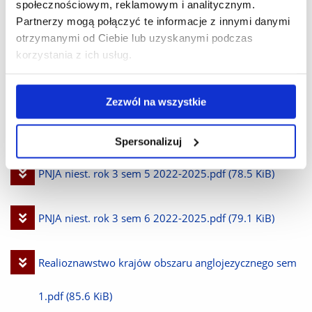
społecznościowym, reklamowym i analitycznym.
Pobierz
Praktyczna nauka języka angielskiego sem 3.pdf
(81.5
Partnerzy mogą połączyć te informacje z innymi danymi
otrzymanymi od Ciebie lub uzyskanymi podczas
plik
KiB)
korzystania z ich usług.
Pobierz
Praktyczna nauka języka angielskiego rok 2 sem 4
Zezwól na wszystkie
plik
niest.pdf
(80.2 KiB)
Spersonalizuj
Pobierz
PNJA niest. rok 3 sem 5 2022-2025.pdf
(78.5 KiB)
plik
Pobierz
PNJA niest. rok 3 sem 6 2022-2025.pdf
(79.1 KiB)
plik
Pobierz
Realioznawstwo krajów obszaru anglojezycznego sem
plik
1.pdf
(85.6 KiB)