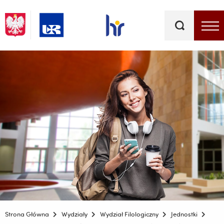
Słowa
kluczowe
Menu - górna belka
Strona Główna
Wydziały
Wydział Filologiczny
Jednostki