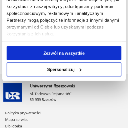
Wszystkie osoby, które uczestniczyły w co najmniej 80 % zajęć
korzystasz z naszej witryny, udostępniamy partnerom
otrzymają zaświadczenia uczestnictwa z podanym poziomem
społecznościowym, reklamowym i analitycznym.
oraz ilością godzin.
Partnerzy mogą połączyć te informacje z innymi danymi
otrzymanymi od Ciebie lub uzyskanymi podczas
Przypominamy, że wpłaty za kursy językowe oraz egzaminy
korzystania z ich usług.
należy dokonywać na konto 94 1240 6960 1563 0000 0261
0248. Tytuł wpłaty: kurs języka ... (angielskiego, niemieckiego,
francuskiego...).
Zezwól na wszystkie
Spersonalizuj
Uniwersytet Rzeszowski
Al. Tadeusza Rejtana 16C
35-959 Rzeszów
Pomiń
Polityka prywatności
nawigację
Mapa serwisu
i
Biblioteka