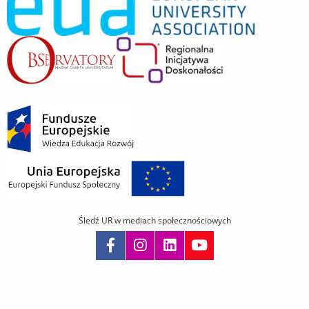
Śledź UR w mediach społecznościowych
Pomiń
nawigację
i