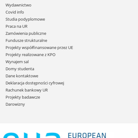
przejdź
Wydawnictwo
do
Covid info
treści
Studia podyplomowe
Praca na UR
Zamówienia publiczne
Fundusze strukturalne
Projekty współfinansowane przez UE
Projekty realizowane z KPO
Wynajem sal
Domy studenta
Dane kontaktowe
Deklaracja dostępności cyfrowej
Rachunek bankowy UR
Projekty badawcze
Darowizny