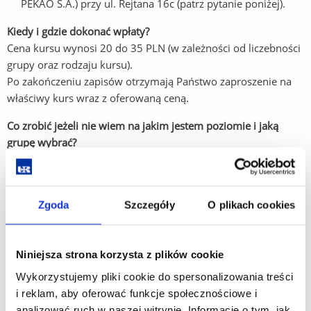
PEKAO S.A.) przy ul. Rejtana 16c (patrz pytanie poniżej).
Kiedy i gdzie dokonać wpłaty?
Cena kursu wynosi 20 do 35 PLN
(w zależności od liczebności
grupy oraz rodzaju kursu)
.
Po zakończeniu zapisów otrzymają Państwo zaproszenie na
właściwy kurs wraz z oferowaną ceną.
Co zrobić jeżeli nie wiem na jakim jestem poziomie i jaką
grupę wybrać?
Po pierwsze należy dokonać samooceny używając do tego
tabeli samooceny według skali CEF (Common European
Framework), która znajduje się na naszej stronie internetowej
Zgoda
Szczegóły
O plikach cookies
CEF
. Następnie wybrać się z wydrukiem do osoby
prowadzącej kurs na wybranym przez Państwa poziomie,
pozostać na zajęciach w celu stwierdzenia czy odpowiada
Niniejsza strona korzysta z plików cookie
Państwu poziom prezentowany przez grupę oraz poprosić
o opinię lektora.
Wykorzystujemy pliki cookie do spersonalizowania treści
i reklam, aby oferować funkcje społecznościowe i
Czy wydajecie Państwo zaświadczenia o ukończeniu kursu?
analizować ruch w naszej witrynie. Informacje o tym, jak