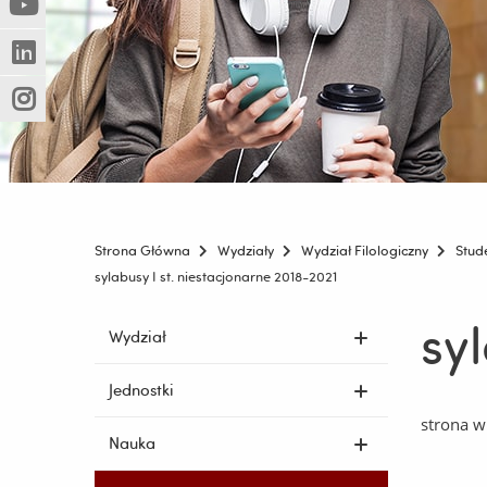
(Nowe
(Link
innej
okno)
do
strony)
(Nowe
(Link
innej
okno)
do
strony)
(Nowe
(Link
innej
okno)
do
strony)
innej
strony)
Strona Główna
Wydziały
Wydział Filologiczny
Stud
sylabusy I st. niestacjonarne 2018-2021
sy
Pomiń
Wydział
nawigację
i
Jednostki
przejdź
strona 
do
Nauka
treści