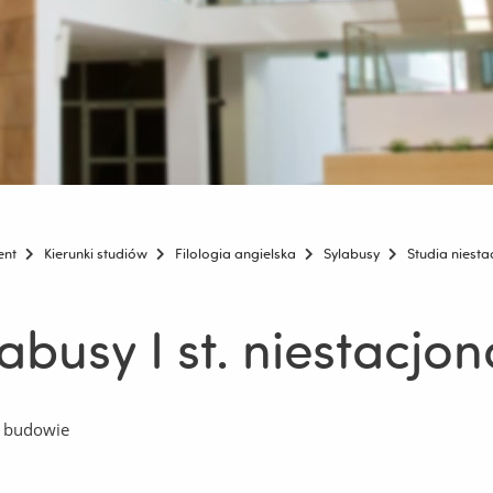
ent
Kierunki studiów
Filologia angielska
Sylabusy
Studia niesta
labusy I st. niestacjo
w budowie