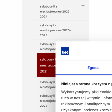
sylabusy II st.
niestacjonarne 2022-
2024
sylabusy I st.
niestacjonarne 2020-
2023
sylabusy I st.
niestacjonarne 2019-2022
sylabusy I st.
niestacjonarne 2018-
Zgoda
2021
sylabusy II st.
Niniejsza strona korzysta z
niestacjonarne 2021-2023
Wykorzystujemy pliki cookie 
sylabusy II st.
ruch w naszej witrynie. Inf
niestacjonarne 2020-
reklamowym i analitycznym. 
2022
uzyskanymi podczas korzysta