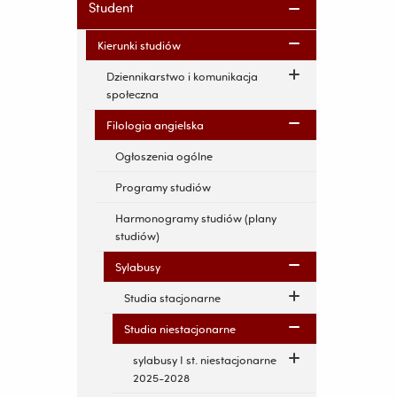
Student
Kierunki studiów
Dziennikarstwo i komunikacja
społeczna
Filologia angielska
Ogłoszenia ogólne
Programy studiów
Harmonogramy studiów (plany
studiów)
Sylabusy
Studia stacjonarne
Studia niestacjonarne
sylabusy I st. niestacjonarne
2025-2028