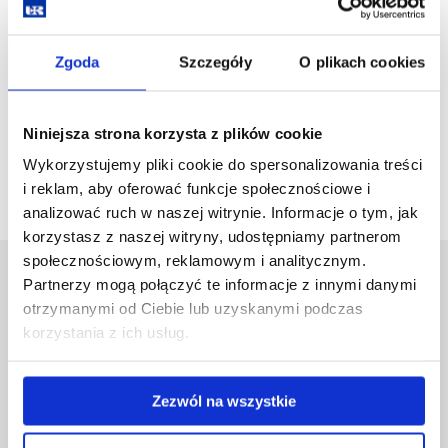
Specjalność język niemiecki w biznesie
Zgoda
Szczegóły
O plikach cookies
zobacz więcej
Niniejsza strona korzysta z plików cookie
Wykorzystujemy pliki cookie do spersonalizowania treści
i reklam, aby oferować funkcje społecznościowe i
analizować ruch w naszej witrynie. Informacje o tym, jak
korzystasz z naszej witryny, udostępniamy partnerom
społecznościowym, reklamowym i analitycznym.
Uniwersytet Rzeszowski
Partnerzy mogą połączyć te informacje z innymi danymi
otrzymanymi od Ciebie lub uzyskanymi podczas
Al. Tadeusza Rejtana 16C
35-959 Rzeszów
korzystania z ich usług.
Pomiń
Polityka prywatności
nawigację
Mapa serwisu
Zezwól na wszystkie
i
Biblioteka
przejdź
Wydawnictwo