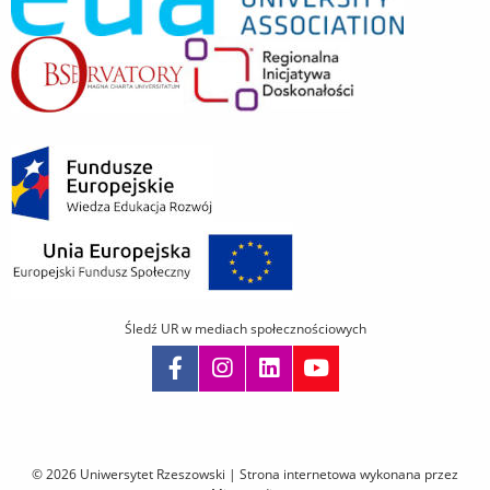
Śledź UR w mediach społecznościowych
Pomiń
nawigację
i
© 2026 Uniwersytet Rzeszowski |
Strona internetowa wykonana przez
przejdź