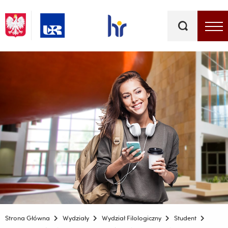
Słowa
kluczowe
Menu - górna belka
Strona Główna
Wydziały
Wydział Filologiczny
Student