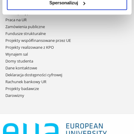
Spersonalizuj
do
Covid info
treści
Studia podyplomowe
Praca na UR
Zamówienia publiczne
Fundusze strukturalne
Projekty współfinansowane przez UE
Projekty realizowane z KPO
Wynajem sal
Domy studenta
Dane kontaktowe
Deklaracja dostępności cyfrowej
Rachunek bankowy UR
Projekty badawcze
Darowizny