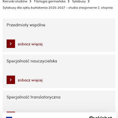
Kierunki studiów
Filologia germańska
Sylabusy
Sylabusy dla cyklu kształcenia 2025-2027 - studia stacjonarne 2. stopnia
Pomiń
nawigację
Przedmioty wspólne
i
przejdź
do
zobacz więcej
treści
Specjalność nauczycielska
zobacz więcej
Specjalność translatoryczna
zobacz więcej