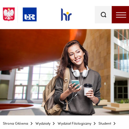
Słowa
kluczowe
Menu - górna belka
Strona Główna
Wydziały
Wydział Filologiczny
Student