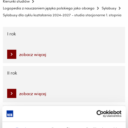
Kierunki studiów
Logopedia z nauczaniem języka polskiego jako obcego
Sylabusy
Sylabusy dla cyklu kształcenia 2024-2027 - studia stacjonarne 1. stopnia
Pomiń
nawigację
I rok
i
przejdź
do
zobacz więcej
treści
II rok
zobacz więcej
III rok