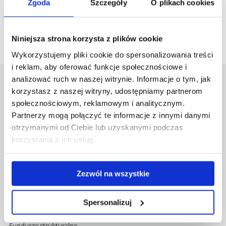
Zgoda
Szczegóły
O plikach cookies
zobacz więcej
Niniejsza strona korzysta z plików cookie
Wykorzystujemy pliki cookie do spersonalizowania treści
i reklam, aby oferować funkcje społecznościowe i
analizować ruch w naszej witrynie. Informacje o tym, jak
Uniwersytet Rzeszowski
korzystasz z naszej witryny, udostępniamy partnerom
Al. Tadeusza Rejtana 16C
społecznościowym, reklamowym i analitycznym.
35-959 Rzeszów
Partnerzy mogą połączyć te informacje z innymi danymi
otrzymanymi od Ciebie lub uzyskanymi podczas
Pomiń
Polityka prywatności
korzystania z ich usług.
nawigację
Mapa serwisu
i
Biblioteka
przejdź
Wydawnictwo
Zezwól na wszystkie
do
Covid info
treści
Studia podyplomowe
Praca na UR
Spersonalizuj
Zamówienia publiczne
Fundusze strukturalne