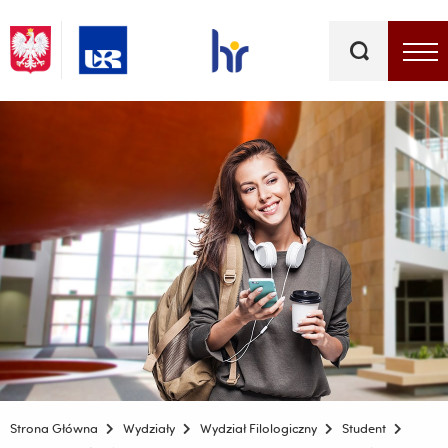
Słowa
kluczowe
Menu - górna belka
Strona Główna
Wydziały
Wydział Filologiczny
Student