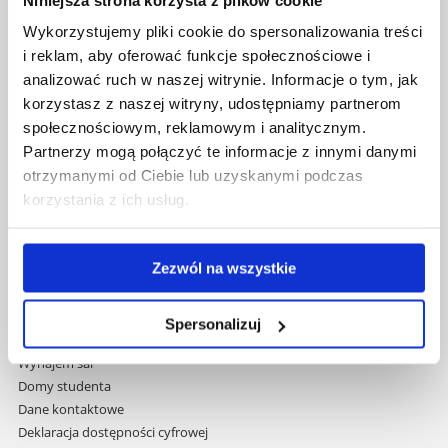
Uniwersytet Rzeszowski
Wykorzystujemy pliki cookie do spersonalizowania treści
Al. Tadeusza Rejtana 16C
i reklam, aby oferować funkcje społecznościowe i
35-959 Rzeszów
analizować ruch w naszej witrynie. Informacje o tym, jak
korzystasz z naszej witryny, udostępniamy partnerom
Pomiń
Polityka prywatności
społecznościowym, reklamowym i analitycznym.
nawigację
Mapa serwisu
i
Partnerzy mogą połączyć te informacje z innymi danymi
Biblioteka
przejdź
otrzymanymi od Ciebie lub uzyskanymi podczas
Wydawnictwo
do
korzystania z ich usług.
Covid info
treści
Studia podyplomowe
Praca na UR
Zezwól na wszystkie
Zamówienia publiczne
Fundusze strukturalne
Projekty współfinansowane przez UE
Spersonalizuj
Projekty realizowane z KPO
Wynajem sal
Domy studenta
Dane kontaktowe
Deklaracja dostępności cyfrowej