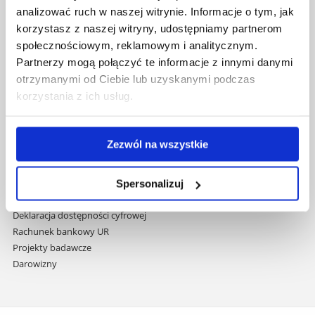
nawigację
Mapa serwisu
analizować ruch w naszej witrynie. Informacje o tym, jak
i
Biblioteka
korzystasz z naszej witryny, udostępniamy partnerom
przejdź
Wydawnictwo
społecznościowym, reklamowym i analitycznym.
do
Covid info
Partnerzy mogą połączyć te informacje z innymi danymi
treści
Studia podyplomowe
otrzymanymi od Ciebie lub uzyskanymi podczas
Praca na UR
korzystania z ich usług.
Zamówienia publiczne
Fundusze strukturalne
Projekty współfinansowane przez UE
Zezwól na wszystkie
Projekty realizowane z KPO
Wynajem sal
Domy studenta
Spersonalizuj
Dane kontaktowe
Deklaracja dostępności cyfrowej
Rachunek bankowy UR
Projekty badawcze
Darowizny