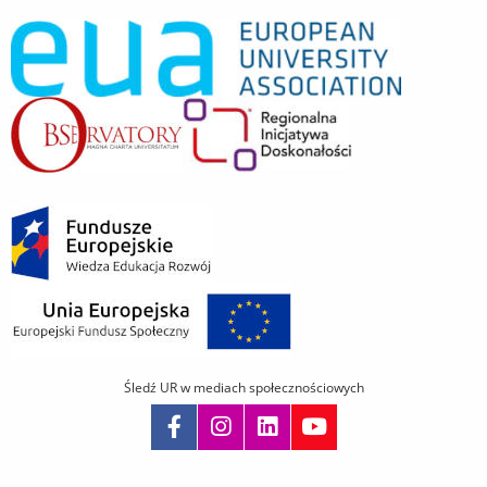
Śledź UR w mediach społecznościowych
Pomiń