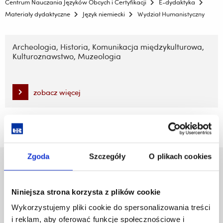
Centrum Nauczania Języków Obcych i Certyfikacji
E-dydaktyka
Materiały dydaktyczne
Język niemiecki
Wydział Humanistyczny
Pomiń
nawigację
Archeologia, Historia, Komunikacja międzykulturowa,
Kulturoznawstwo, Muzeologia
i
przejdź
do
treści
zobacz więcej
Zgoda
Szczegóły
O plikach cookies
Uniwersytet Rzeszowski
Al. Tadeusza Rejtana 16C
Niniejsza strona korzysta z plików cookie
35-959 Rzeszów
Wykorzystujemy pliki cookie do spersonalizowania treści
Pomiń
Polityka prywatności
i reklam, aby oferować funkcje społecznościowe i