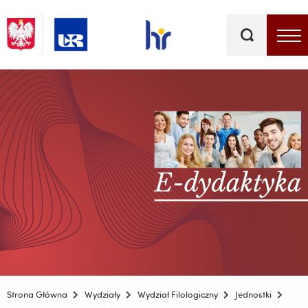
Słowa
kluczowe
Menu - górna belka
Strona Główna
Wydziały
Wydział Filologiczny
Jednostki